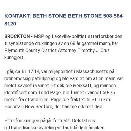
KONTAKT: BETH STONE BETH STONE 508-584-
8120
BROCKTON -
MSP og Lakeville-politiet etterforsker den
tilsynelatende drukningen av en 68 år gammel mann, har
Plymouth County District Attorney Timothy J. Cruz
kunngjort.
I går, ca. kl. 17.14, var miljøpolitiet i Massachusetts på
rutinemessig patruljering og ble varslet om at en mann var
meldt savnet i vannet. Et søk ble iverksatt, og mannen,
identifisert som Todd Page, ble funnet i vannet 50-75
meter fra strandlinjen. Page ble fraktet til St. Luke's
Hospital i New Bedford, der han ble erklært død.
Etterforskningen pågår fortsatt. Delstatens
rettsmedisinske avdeling vil fastslå dødsårsaken.