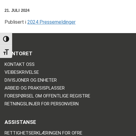
21. JULI 2024
Publisert i
2024 Pressemeldinger
TOGGLE HIGH CONTRAST
TOGGLE FONT SIZE
KONTORET
KONTAKT OSS
VEIBESKRIVELSE
DIVISJONER OG ENHETER
ARBEID OG PRAKSISPLASSER
FORESPØRSEL OM OFFENTLIGE REGISTRE
RETNINGSLINJER FOR PERSONVERN
ASSISTANSE
RETTIGHETSERKLÆRINGEN FOR OFRE