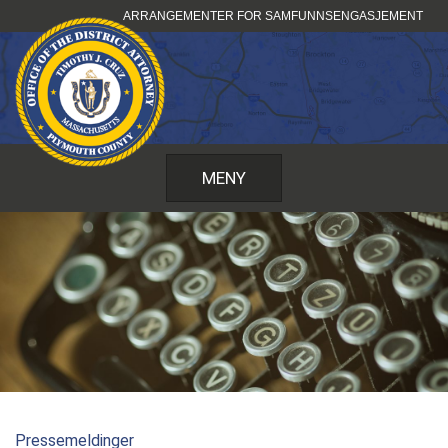
Hopp
ARRANGEMENTER FOR SAMFUNNSENGASJEMENT
til
innhold
MENY
Pressemeldinger