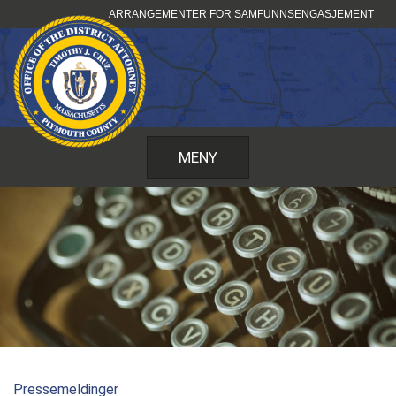
Hopp
ARRANGEMENTER FOR SAMFUNNSENGASJEMENT
til
innhold
MENY
Pressemeldinger