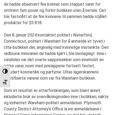
de hadde observert fire kvinner som stappet varer for
omtrent fem poser og forlot butikken uten å betale. Det
ble fastslått at de fire kvinnene til sammen hadde stjålet
produkter for $5 818.
Den 8. januar 2024 kontaktet politiet i Waterford,
Connecticut, politiet i Wareham for å anmelde et tyveri i
Ulta-butikken der, angivelig med kvinnelige mistenkte. Den
rødbrune minivanen de hadde kjørt i, ble beslaglagt. Inne i
varebilen var det svarte søppelsekker som inneholdt en
rekke varer, noen med prislappene fortsatt festet,
inkludert kosmetikk og parfyme. Ultas lagerskannere
TOGGLE HIGH CONTRAST
identifiserte varene som var fra Wareham-butikken.
TOGGLE FONT SIZE
Som et resultat av etterforskningen, som blant annet
inkluderte bruk av overvåkningsvideo inne i butikken, søkte
og innhentet Wareham-politiet anmeldelser. Plymouth
County District Attorney's Office la inn anmeldelsene i