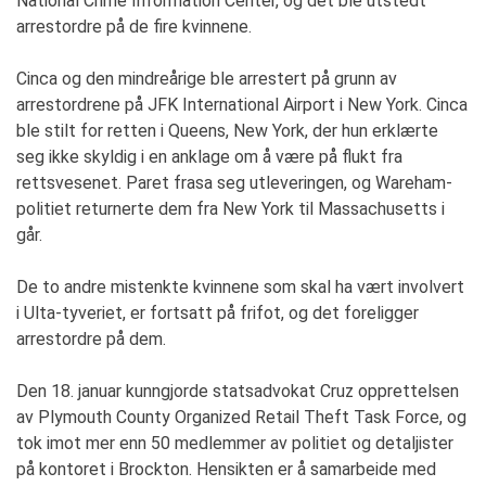
National Crime Information Center, og det ble utstedt
arrestordre på de fire kvinnene.
Cinca og den mindreårige ble arrestert på grunn av
arrestordrene på JFK International Airport i New York. Cinca
ble stilt for retten i Queens, New York, der hun erklærte
seg ikke skyldig i en anklage om å være på flukt fra
rettsvesenet. Paret frasa seg utleveringen, og Wareham-
politiet returnerte dem fra New York til Massachusetts i
går.
De to andre mistenkte kvinnene som skal ha vært involvert
i Ulta-tyveriet, er fortsatt på frifot, og det foreligger
arrestordre på dem.
Den 18. januar kunngjorde statsadvokat Cruz opprettelsen
av Plymouth County Organized Retail Theft Task Force, og
tok imot mer enn 50 medlemmer av politiet og detaljister
på kontoret i Brockton. Hensikten er å samarbeide med