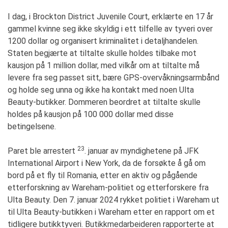
I dag, i Brockton District Juvenile Court, erklærte en 17 år
gammel kvinne seg ikke skyldig i ett tilfelle av tyveri over
1200 dollar og organisert kriminalitet i detaljhandelen.
Staten begjærte at tiltalte skulle holdes tilbake mot
kausjon på 1 million dollar, med vilkår om at tiltalte må
levere fra seg passet sitt, bære GPS-overvåkningsarmbånd
og holde seg unna og ikke ha kontakt med noen Ulta
Beauty-butikker. Dommeren beordret at tiltalte skulle
holdes på kausjon på 100 000 dollar med disse
betingelsene.
23
Paret ble arrestert
. januar av myndighetene på JFK
International Airport i New York, da de forsøkte å gå om
bord på et fly til Romania, etter en aktiv og pågående
etterforskning av Wareham-politiet og etterforskere fra
Ulta Beauty. Den 7. januar 2024 rykket politiet i Wareham ut
til Ulta Beauty-butikken i Wareham etter en rapport om et
tidligere butikktyveri. Butikkmedarbeideren rapporterte at