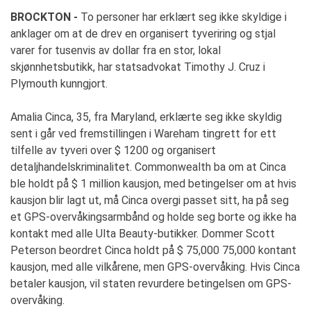
BROCKTON -
To personer har erklært seg ikke skyldige i
anklager om at de drev en organisert tyveriring og stjal
varer for tusenvis av dollar fra en stor, lokal
skjønnhetsbutikk, har statsadvokat Timothy J. Cruz i
Plymouth kunngjort.
Amalia Cinca, 35, fra Maryland, erklærte seg ikke skyldig
sent i går ved fremstillingen i Wareham tingrett for ett
tilfelle av tyveri over $ 1200 og organisert
detaljhandelskriminalitet. Commonwealth ba om at Cinca
ble holdt på $ 1 million kausjon, med betingelser om at hvis
kausjon blir lagt ut, må Cinca overgi passet sitt, ha på seg
et GPS-overvåkingsarmbånd og holde seg borte og ikke ha
kontakt med alle Ulta Beauty-butikker. Dommer Scott
Peterson beordret Cinca holdt på $ 75,000 75,000 kontant
kausjon, med alle vilkårene, men GPS-overvåking. Hvis Cinca
betaler kausjon, vil staten revurdere betingelsen om GPS-
overvåking.