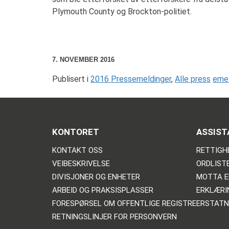
Plymouth County og Brockton-politiet.
7. NOVEMBER 2016
Publisert i
2016 Pressemeldinger
,
Alle press
emel
KONTORET
ASSIST
KONTAKT OSS
RETTIGH
VEIBESKRIVELSE
ORDLIST
DIVISJONER OG ENHETER
MOTTA E
ARBEID OG PRAKSISPLASSER
ERKLÆRI
FORESPØRSEL OM OFFENTLIGE REGISTRE
ERSTATN
RETNINGSLINJER FOR PERSONVERN