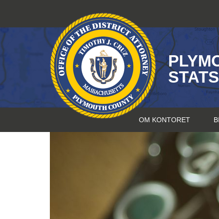
Hopp
til
innhold
PLYM
STAT
OM KONTORET
B