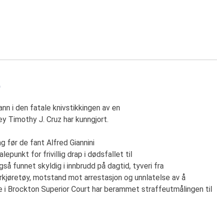
0
nn i den fatale knivstikkingen av en
y Timothy J. Cruz har kunngjort.
g før de fant Alfred Giannini
epunkt for frivillig drap i dødsfallet til
så funnet skyldig i innbrudd på dagtid, tyveri fra
torkjøretøy, motstand mot arrestasjon og unnlatelse av å
 i Brockton Superior Court har berammet straffeutmålingen til