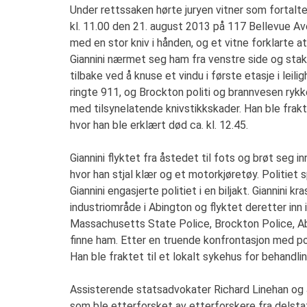
Under rettssaken hørte juryen vitner som fortalte
kl. 11.00 den 21. august 2013 på 117 Bellevue Aven
med en stor kniv i hånden, og et vitne forklarte at
Giannini nærmet seg ham fra venstre side og stakk
tilbake ved å knuse et vindu i første etasje i leili
ringte 911, og Brockton politi og brannvesen rykk
med tilsynelatende knivstikkskader. Han ble frakt
hvor han ble erklært død ca. kl. 12.45.
Giannini flyktet fra åstedet til fots og brøt seg i
hvor han stjal klær og et motorkjøretøy. Politiet 
Giannini engasjerte politiet i en biljakt. Giannini k
industriområde i Abington og flyktet deretter inn 
Massachusetts State Police, Brockton Police, Ab
finne ham. Etter en truende konfrontasjon med poli
Han ble fraktet til et lokalt sykehus for behandli
Assisterende statsadvokater Richard Linehan og 
som ble etterforsket av etterforskere fra delsta