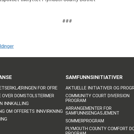
###
dinger
ANSE
SAMFUNNSINITIATIVER
ETSERKLÆRINGEN FOR OFRE
AKTUELLE INITIATIVER OG PRO
E OVER DOMSTOLSTERMER
COMMUNITY COURT DIVERSION
PROGRAM
N INNKALLING
ARRANGEMENTER FOR
NG OM OFFERETS INNVIRKNING
SAMFUNNSENGASJEMENT
ING
SOMMERPROGRAM
PLYMOUTH COUNTY COMFORT D
PROGRAM