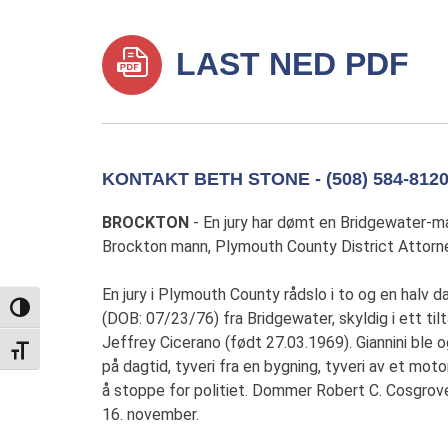
LAST NED PDF
KONTAKT BETH STONE - (508) 584-812
BROCKTON
- En jury har dømt en Bridgewater-ma
Brockton mann, Plymouth County District Attorne
En jury i Plymouth County rådslo i to og en halv da
TOGGLE HIGH CONTRAST
(DOB: 07/23/76) fra Bridgewater, skyldig i ett tiltal
Jeffrey Cicerano (født 27.03.1969). Giannini ble og
TOGGLE FONT SIZE
på dagtid, tyveri fra en bygning, tyveri av et mo
å stoppe for politiet. Dommer Robert C. Cosgrove
16. november.