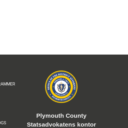
GRAMMER
Plymouth County
OGS
Statsadvokatens kontor