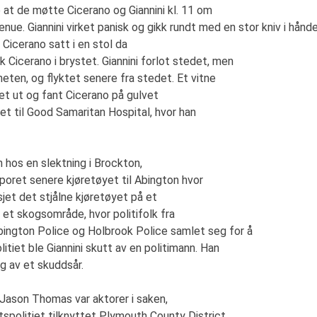
 at de møtte Cicerano og Giannini kl. 11 om
ue. Giannini virket panisk og gikk rundt med en stor kniv i hånde
 Cicerano satt i en stol da
 Cicerano i brystet. Giannini forlot stedet, men
gheten, og flyktet senere fra stedet. Et vitne
et ut og fant Cicerano på gulvet
et til Good Samaritan Hospital, hvor han
nn hos en slektning i Brockton,
sporet senere kjøretøyet til Abington hvor
rasjet det stjålne kjøretøyet på et
i et skogsområde, hvor politifolk fra
ington Police og Holbrook Police samlet seg for å
tiet ble Giannini skutt av en politimann. Han
ng av et skuddsår.
Jason Thomas var aktorer i saken,
tspolitiet tilknyttet Plymouth County District