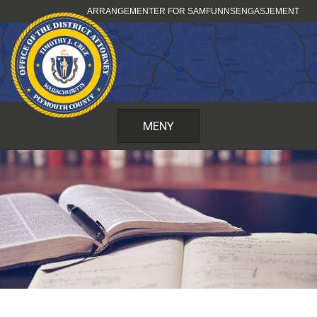
Hopp
ARRANGEMENTER FOR SAMFUNNSENGASJEMENT
til
innhold
MENY