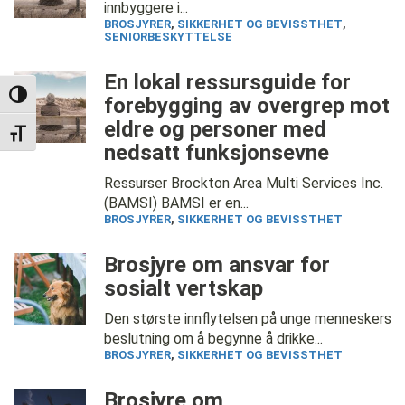
innbyggere i...
BROSJYRER
,
SIKKERHET OG BEVISSTHET
,
SENIORBESKYTTELSE
En lokal ressursguide for
TOGGLE HIGH CONTRAST
forebygging av overgrep mot
eldre og personer med
TOGGLE FONT SIZE
nedsatt funksjonsevne
Ressurser Brockton Area Multi Services Inc.
(BAMSI) BAMSI er en...
BROSJYRER
,
SIKKERHET OG BEVISSTHET
Brosjyre om ansvar for
sosialt vertskap
Den største innflytelsen på unge menneskers
beslutning om å begynne å drikke...
BROSJYRER
,
SIKKERHET OG BEVISSTHET
Brosjyre om