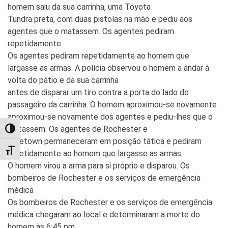
homem saiu da sua carrinha, uma Toyota
Tundra preta, com duas pistolas na mão e pediu aos
agentes que o matassem. Os agentes pediram
repetidamente
Os agentes pediram repetidamente ao homem que
largasse as armas. A polícia observou o homem a andar à
volta do pátio e da sua carrinha
antes de disparar um tiro contra a porta do lado do
passageiro da carrinha. O homem aproximou-se novamente
aproximou-se novamente dos agentes e pediu-lhes que o
matassem. Os agentes de Rochester e
TOGGLE HIGH CONTRAST
Freetown permaneceram em posição tática e pediram
TOGGLE FONT SIZE
repetidamente ao homem que largasse as armas.
O homem virou a arma para si próprio e disparou. Os
bombeiros de Rochester e os serviços de emergência
médica
Os bombeiros de Rochester e os serviços de emergência
médica chegaram ao local e determinaram a morte do
homem às 6:45 pm.