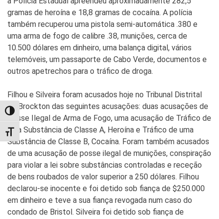
a Polícia Estadual apreendeu aproximadamente 282,5
gramas de heroína e 18,8 gramas de cocaína. A polícia
também recuperou uma pistola semi-automática .380 e
uma arma de fogo de calibre .38, munições, cerca de
10.500 dólares em dinheiro, uma balança digital, vários
telemóveis, um passaporte de Cabo Verde, documentos e
outros apetrechos para o tráfico de droga.
Filhou e Silveira foram acusados hoje no Tribunal Distrital
de Brockton das seguintes acusações: duas acusações de
TOGGLE HIGH CONTRAST
Posse Ilegal de Arma de Fogo, uma acusação de Tráfico de
uma Substância de Classe A, Heroína e Tráfico de uma
TOGGLE FONT SIZE
Substância de Classe B, Cocaína. Foram também acusados
de uma acusação de posse ilegal de munições, conspiração
para violar a lei sobre substâncias controladas e receção
de bens roubados de valor superior a 250 dólares. Filhou
declarou-se inocente e foi detido sob fiança de $250.000
em dinheiro e teve a sua fiança revogada num caso do
condado de Bristol. Silveira foi detido sob fiança de