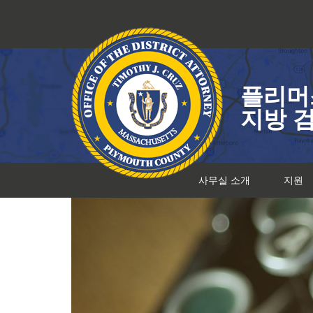
콘
텐
츠
로
건
플리머
너
뛰
지방 
기
사무실 소개
지원