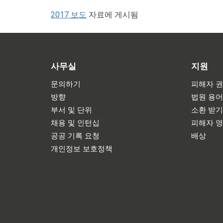
2017 보도
자료에 게시됨
사무실
지원
문의하기
피해자 권
방향
법원 용
부서 및 단위
소환 받
채용 및 인턴십
피해자 
공공 기록 요청
배상
개인정보 보호정책