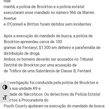
hoje
manhã, a polícia de Brockton e a polícia estatal
executaram esse mandado no número 966 da Warren
Avenue
e O'Connell e Britton foram detidos sem incidentes.
Após a execução do mandado de busca, a polícia de
Brockton apreendeu cerca de 100
gramas de Fentanyl, $1.300 em dinheiro e parafernália de
distribuição de droga.
Ambos os homens deverão ser acusados no Tribunal
Distrital de Brockton por uma acusação de
de Tráfico de uma Substância de Classe B, Fentanil.
A investigação foi conduzida pela polícia de Brockton e
pela sua unidade K9 e
TOGGLE HIGH CONTRAST
Unidade de Narcóticos. Os detectives da Polícia Estatal
TOGGLE FONT SIZE
afectos à Procuradoria do
Pouth County ajudaram na execução do mandado de busca