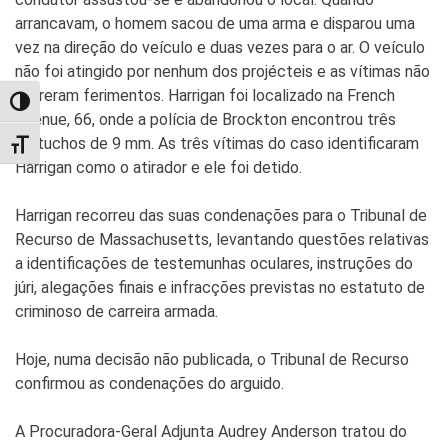
arrancavam, o homem sacou de uma arma e disparou uma
vez na direção do veículo e duas vezes para o ar. O veículo
não foi atingido por nenhum dos projécteis e as vítimas não
sofreram ferimentos. Harrigan foi localizado na French
TOGGLE HIGH CONTRAST
Avenue, 66, onde a polícia de Brockton encontrou três
cartuchos de 9 mm. As três vítimas do caso identificaram
TOGGLE FONT SIZE
Harrigan como o atirador e ele foi detido.
Harrigan recorreu das suas condenações para o Tribunal de
Recurso de Massachusetts, levantando questões relativas
a identificações de testemunhas oculares, instruções do
júri, alegações finais e infracções previstas no estatuto de
criminoso de carreira armada.
Hoje, numa decisão não publicada, o Tribunal de Recurso
confirmou as condenações do arguido.
A Procuradora-Geral Adjunta Audrey Anderson tratou do