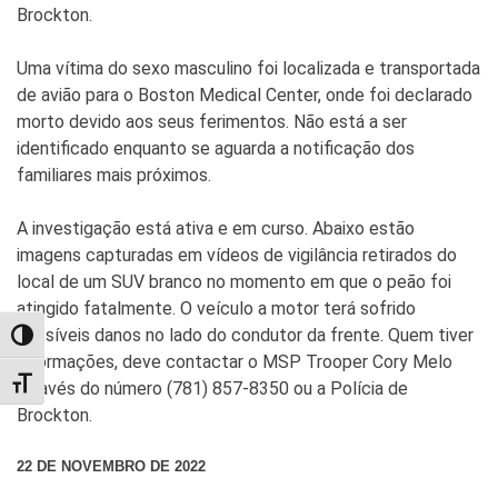
Brockton.
Uma vítima do sexo masculino foi localizada e transportada
de avião para o Boston Medical Center, onde foi declarado
morto devido aos seus ferimentos. Não está a ser
identificado enquanto se aguarda a notificação dos
familiares mais próximos.
A investigação está ativa e em curso. Abaixo estão
imagens capturadas em vídeos de vigilância retirados do
local de um SUV branco no momento em que o peão foi
atingido fatalmente. O veículo a motor terá sofrido
possíveis danos no lado do condutor da frente. Quem tiver
TOGGLE HIGH CONTRAST
informações, deve contactar o MSP Trooper Cory Melo
TOGGLE FONT SIZE
através do número (781) 857-8350 ou a Polícia de
Brockton.
22 DE NOVEMBRO DE 2022