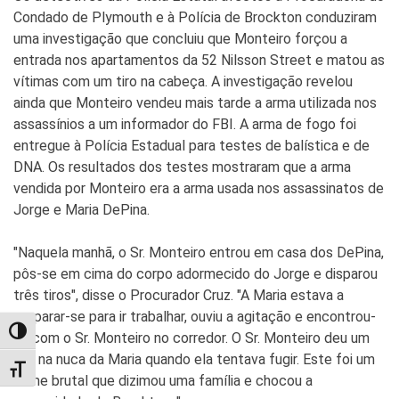
Condado de Plymouth e à Polícia de Brockton conduziram
uma investigação que concluiu que Monteiro forçou a
entrada nos apartamentos da 52 Nilsson Street e matou as
vítimas com um tiro na cabeça. A investigação revelou
ainda que Monteiro vendeu mais tarde a arma utilizada nos
assassínios a um informador do FBI. A arma de fogo foi
entregue à Polícia Estadual para testes de balística e de
DNA. Os resultados dos testes mostraram que a arma
vendida por Monteiro era a arma usada nos assassinatos de
Jorge e Maria DePina.
"Naquela manhã, o Sr. Monteiro entrou em casa dos DePina,
pôs-se em cima do corpo adormecido do Jorge e disparou
três tiros", disse o Procurador Cruz. "A Maria estava a
preparar-se para ir trabalhar, ouviu a agitação e encontrou-
TOGGLE HIGH CONTRAST
se com o Sr. Monteiro no corredor. O Sr. Monteiro deu um
tiro na nuca da Maria quando ela tentava fugir. Este foi um
TOGGLE FONT SIZE
crime brutal que dizimou uma família e chocou a