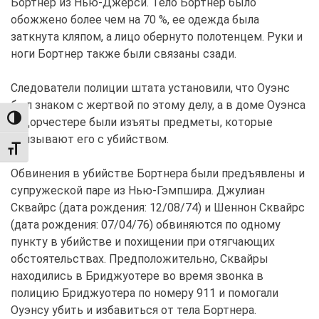
Бортнер из Нью-Джерси. Тело Бортнер было
обожжено более чем на 70 %, ее одежда была
заткнута кляпом, а лицо обернуто полотенцем. Руки и
ноги Бортнер также были связаны сзади.
Следователи полиции штата установили, что Оуэнс
был знаком с жертвой по этому делу, а в доме Оуэнса
TOGGLE HIGH CONTRAST
в Дорчестере были изъяты предметы, которые
связывают его с убийством.
TOGGLE FONT SIZE
Обвинения в убийстве Бортнера были предъявлены и
супружеской паре из Нью-Гэмпшира. Джулиан
Сквайрс (дата рождения: 12/08/74) и Шеннон Сквайрс
(дата рождения: 07/04/76) обвиняются по одному
пункту в убийстве и похищении при отягчающих
обстоятельствах. Предположительно, Сквайры
находились в Бриджуотере во время звонка в
полицию Бриджуотера по номеру 911 и помогали
Оуэнсу убить и избавиться от тела Бортнера.