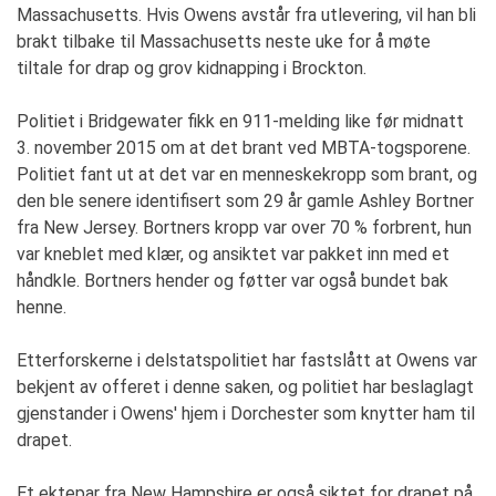
Massachusetts. Hvis Owens avstår fra utlevering, vil han bli
brakt tilbake til Massachusetts neste uke for å møte
tiltale for drap og grov kidnapping i Brockton.
Politiet i Bridgewater fikk en 911-melding like før midnatt
3. november 2015 om at det brant ved MBTA-togsporene.
Politiet fant ut at det var en menneskekropp som brant, og
den ble senere identifisert som 29 år gamle Ashley Bortner
fra New Jersey. Bortners kropp var over 70 % forbrent, hun
var kneblet med klær, og ansiktet var pakket inn med et
håndkle. Bortners hender og føtter var også bundet bak
henne.
Etterforskerne i delstatspolitiet har fastslått at Owens var
bekjent av offeret i denne saken, og politiet har beslaglagt
gjenstander i Owens' hjem i Dorchester som knytter ham til
drapet.
Et ektepar fra New Hampshire er også siktet for drapet på