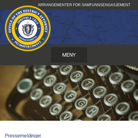
Hopp
ARRANGEMENTER FOR SAMFUNNSENGASJEMENT
til
innhold
MENY
Pressemeldinger