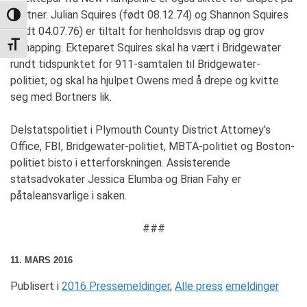
Bortner. Julian Squires (født 08.12.74) og Shannon Squires
TOGGLE HIGH CONTRAST
(født 04.07.76) er tiltalt for henholdsvis drap og grov
TOGGLE FONT SIZE
kidnapping. Ekteparet Squires skal ha vært i Bridgewater
rundt tidspunktet for 911-samtalen til Bridgewater-
politiet, og skal ha hjulpet Owens med å drepe og kvitte
seg med Bortners lik.
Delstatspolitiet i Plymouth County District Attorney's
Office, FBI, Bridgewater-politiet, MBTA-politiet og Boston-
politiet bisto i etterforskningen. Assisterende
statsadvokater Jessica Elumba og Brian Fahy er
påtaleansvarlige i saken.
###
11. MARS 2016
Publisert i
2016 Pressemeldinger
,
Alle press
emeldinger