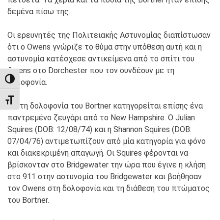
δεμένα πίσω της.
Οι ερευνητές της Πολιτειακής Αστυνομίας διαπίστωσαν
ότι ο Owens γνώριζε το θύμα στην υπόθεση αυτή και η
αστυνομία κατέσχεσε αντικείμενα από το σπίτι του
Owens στο Dorchester που τον συνδέουν με τη
TOGGLE HIGH CONTRAST
δολοφονία.
TOGGLE FONT SIZE
Για τη δολοφονία του Bortner κατηγορείται επίσης ένα
παντρεμένο ζευγάρι από το New Hampshire. Ο Julian
Squires (DOB: 12/08/74) και η Shannon Squires (DOB:
07/04/76) αντιμετωπίζουν από μία κατηγορία για φόνο
και διακεκριμένη απαγωγή. Οι Squires φέρονται να
βρίσκονταν στο Bridgewater την ώρα που έγινε η κλήση
στο 911 στην αστυνομία του Bridgewater και βοήθησαν
τον Owens στη δολοφονία και τη διάθεση του πτώματος
του Bortner.