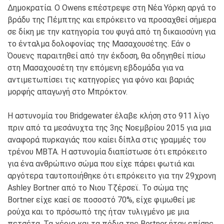
Δημοκρατία. Ο Owens επέστρεψε στη Νέα Υόρκη αργά το
βράδυ της Πέμπτης και επρόκειτο να προσαχθεί σήμερα
σε δίκη με την κατηγορία του φυγά από τη δικαιοσύνη για
το ένταλμα δολοφονίας της Μασαχουσέτης. Εάν ο
Όουενς παραιτηθεί από την έκδοση, θα οδηγηθεί πίσω
στη Μασαχουσέτη την επόμενη εβδομάδα για να
αντιμετωπίσει τις κατηγορίες για φόνο και βαριάς
μορφής απαγωγή στο Μπρόκτον.
Η αστυνομία του Bridgewater έλαβε κλήση στο 911 λίγο
πριν από τα μεσάνυχτα της 3ης Νοεμβρίου 2015 για μια
αναφορά πυρκαγιάς που καίει δίπλα στις γραμμές του
τρένου MBTA. Η αστυνομία διαπίστωσε ότι επρόκειτο
για ένα ανθρώπινο σώμα που είχε πάρει φωτιά και
αργότερα ταυτοποιήθηκε ότι επρόκειτο για την 29χρονη
Ashley Bortner από το Νιου Τζέρσεϊ. Το σώμα της
Bortner είχε καεί σε ποσοστό 70%, είχε φιμωθεί με
ρούχα και το πρόσωπό της ήταν τυλιγμένο με μια
πετσέτα. Τα χέρια και τα πόδια της Bortner ήταν επίσης