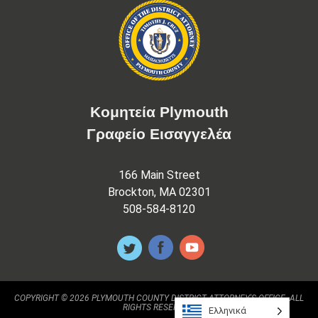
Κομητεία Plymouth
Γραφείο Εισαγγελέα
166 Main Street
Brockton, MA 02301
508-584-8120
COPYRIGHT © 2026 PLYMOUTH COUNTY DISTRICT ATTORNEY'S OFFICE. ALL
RIGHTS RESERVED.
Ελληνικά