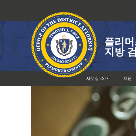
콘
텐
츠
로
건
플리머
너
뛰
지방 
기
사무실 소개
지원