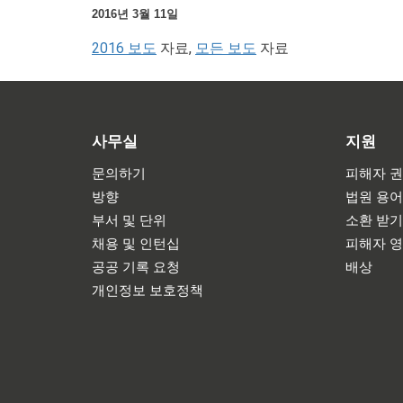
2016년 3월 11일
2016 보도
자료,
모든 보도
자료
사무실
지원
문의하기
피해자 권
방향
법원 용
부서 및 단위
소환 받
채용 및 인턴십
피해자 
공공 기록 요청
배상
개인정보 보호정책