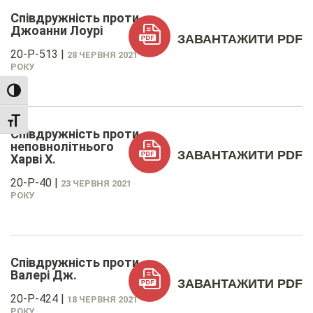
Співдружність проти
Джоанни Лоурі
ЗАВАНТАЖИТИ PDF
20-P-513
|
28 ЧЕРВНЯ 2021
РОКУ
TOGGLE HIGH CONTRAST
TOGGLE FONT SIZE
Співдружність проти
неповнолітнього
ЗАВАНТАЖИТИ PDF
Харві Х.
20-P-40
|
23 ЧЕРВНЯ 2021
РОКУ
Співдружність проти
Валері Дж.
ЗАВАНТАЖИТИ PDF
20-P-424
|
18 ЧЕРВНЯ 2021
РОКУ