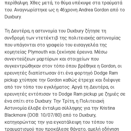
περίθαλψη. Χθες μετά, το θύμα υπέκυψε στα τραύματά
του. Αναγνωρίστηκε ως η 46χρονη Andrea Gordon από το
Duxbury.
Τη Δευτέρα, η αστυνομία του Duxbury ζήτησε τη
συνδρομή των ντετέκτιβ της πολιτειακής αστυνομίας
που υπάγονται στο γραφείο του εισαγγελέα της
κομητείας Plymouth και ξεκίνησε έρευνα. Μέσω
συνεντεύξεων μαρτύρων και στοιχείων που
συγκεντρώθηκαν στον τόπο όπου βρέθηκε η Gordon, οι
ερευνητές διαπίστωσαν ότι ένα φορτηγό Dodge Ram
pickup χτύπησε την Gordon καθώς έτρεχε και διέφυγε
από τον τόπο του εγκλήματος. Αργά τη Δευτέρα, οι
ερευνητές εντόπισαν το Dodge Ram pickup με ζημιές σε
ένα σπίτι στο Duxbury. Την Τρίτη, η Πολιτειακή
Αστυνομία έλαβε ένταλμα σύλληψης για την Kristina
Blackmore (DOB: 10/07/80) από το Duxbury,
κατηγορώντας την για εγκατάλειψη του τόπου του
τραυματισμού που προκάλεσε θάνατο, αμελή οδήγηση