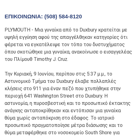
ΕΠΙΚΟΙΝΩΝΊΑ: (508) 584-8120
PLYMOUTH - Μια γυναίκα από το Duxbury κρατείται με
υψηλή εγγύηση αφού της απαγγέλθηκαν κατηγορίες ότι
φέρεται να εγκατέλειψε τον τόπο του δυστυχήματος
όπου σκοτώθηκε μια γυναίκα, ανακοίνωσε ο εισαγγελέας
του Πλίμουθ Timothy J. Cruz.
Την Κυριακή, 9 Ιουνίου, περίπου στις 5:37 μ.μ., το
Αστυνομικό Τμήμα του Duxbury έλαβε πολλαπλές
κλήσεις στο 911 για έναν πεζό που χτυπήθηκε στην
περιοχή 641 Washington Street στο Duxbury. Η
αστυνομία, η πυροσβεστική και το προσωπικό έκτακτης
ανάγκης ανταποκρίθηκαν και εντόπισαν μια γυναίκα
θύμα χωρίς ανταπόκριση στο έδαφος. Το ιατρικό
προσωπικό πραγματοποίησε μέτρα διάσωσης και το
θύμα μεταφέρθηκε στο νοσοκομείο South Shore για