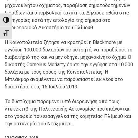
μηχανοκίνητου οχήματος, παραβίαση σηματοδοτημένων
λωρίδων και υπερβολική ταχύτητα. Δήλωσε αθώα στις
κατηγορίες κατά την απολογία της σήμερα στο
TOGGLE HIGH CONTRAST
Περιφερειακό Δικαστήριο του Πλίμουθ.
TOGGLE FONT SIZE
Η Κοινοπολιτεία ζήτησε να κρατηθεί η Blackmore με
εγγύηση 100.000 δολαρίων σε μετρητά, να παραδώσει το
διαβατήριό της και να μην οδηγεί μηχανοκίνητο όχημα. Ο
δικαστής Cornelius Moriarty όρισε την εγγύηση στα 10.000
δολάρια με τους όρους της Κοινοπολιτείας. Η
Μπλάκμορ αναμένεται να παρουσιαστεί εκ νέου στο
δικαστήριο στις 15 Ιουλίου 2019.
Το δυστύχημα παραμένει υπό διερεύνηση από τους
ντετέκτιβ της Πολιτειακής Αστυνομίας που υπάγονται
στο γραφείο του εισαγγελέα της κομητείας Πλίμουθ και
την αστυνομία του Ντάξμπερι.
12 ΙΟΥΝΊΟΥ, 2019