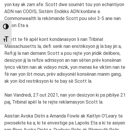
yon kay ak zam afe. Scott dwe soumèt tou yon echantiyon
ADN nan CODIS, Sistèm Endèks ADN konbine a.
Commonwealth la rekòmande Scott pou sèvi 3-5 ane nan
prizon Eta a.
TOGGLE HIGH CONTRAST
Scott te fè apèl kont kondanasyon li nan Tribinal
TOGGLE FONT SIZE
Massachusetts la, defi: senk nan enstriksyon jij la bay jiri a,
Refi jij la nan demann Scott a pou rejte yon jiridik delibere,
desizyon jij la refize admisyon an nan sèten prèv konsènan
lyrics viktim nan ak videyo mizik, yon menas ke viktim nan te
fè nan yon lòt moun, prèv adisyonèl konsènan manm gang,
ak yon lòd restriksyon ki te bay sè Scott la.
Nan Vandredi, 27 out 2021, nan yon desizyon ki pa pibliye 21
paj, Tribinal apèl la te rejte reklamasyon Scott la.
Asistan Avoka Distri a Amanda Fowle ak Kaitlyn O'Leary te
pwosekite ka a, ki te envestige pa Lapolis Eta a ki te asiyen
nan Biwo Avoka Distri a, Duxbury Polis ak Plymouth Polis.