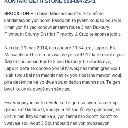
KONTAK: BETH STONE 508-894-2541
BROCKTON –
Tribinal Massachusetts la te afime
kondanasyon yon nonm Randolph te jwenn koupab pou wòl
li nan yon fiziyad kondwi ansanm route 3 nan Duxbury,
Plymouth County District Timothy J. Cruz te anonse jodi a.
Nan dat 29 mas 2014, nan apeprè 11:54 a.m., Lapolis Eta
Massachusetts te resevwa plizyè apèl 911 ki te rapòte yon
fiziyad sou bò sid Route 3 nan Duxbury. Lè lapolis rive,
Lapolis deta te obsève yon SUV wouj nan mitan gran wout
la ak twou bal nan machin nan ak yon sibstans mawon wouj,
pita detèmine ke yo dwe san, andedan machin nan. Te gen
bwat kokiy ak pwojè nan sèn nan.
Envestigasyon an te revele ke te gen tansyon fanmi k ap
grandi ant Gai Scott, kounye a 44 ane fin vye granmoun, ak
viktim nan fiziyad nan ka a, yon fanmi nan Scott. Scott te
vwayaje sou wout 3 Southbound nan yon pwosesyon