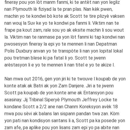
fineray pou yon lòt manm fanmi, ki te antèt nan yon legliz
nan Plymouth lè fiziyad la te pran plas. Nan kèk pwen,
machin yo te kondwi bò kote ak Scott te tire plizyè vaksen
nan wouj la Suv ke yo te kondwi pa fanmi li. Viktim nan te
frape pa kout zam, rale sou yo ak eksite machin li sou wout
la. Viktim nan te ranmase pa yon lòt fanmi ki tap kondwi nan
pwosesyon fineray la epi yo te mennen li nan Depatman
Polis Duxbury anvan yo te transpòte li nan yon lopital lokal
pou tretman blese ki pa fatal li yo. Scott te jwenn
arèstasyon li e yo te mennen li nan titel e yo te akize l.
Nan mwa out 2016, gen yon jiri ki te twouve l koupab de yon
konte atak ak Batri ak yon Zam Danjere. Jiri a te jwenn
Scott pa koupab de yon konte ame ak Entansyon pou
asasinay. Jij Tribinal Siperyè Plymouth Jeffrey Locke te
kondane Scott a 2/2 ane nan Chanm Koreksyon avèk 18
mwa pou sèvi ak balans lan sispann pandan twa zan. Kòm
yon pati nan kondisyon santans li a, Scott pa ka posede yon
zam afe, pa aplike pou yon lisans zam epi yo pa abite nan