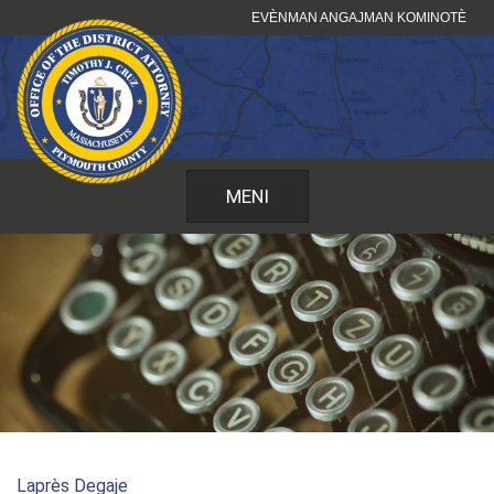
Sote
EVÈNMAN ANGAJMAN KOMINOTÈ
kontni
MENI
Laprès Degaje