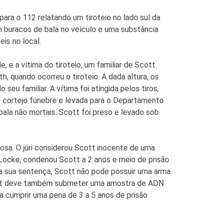
ara o 112 relatando um tiroteio no lado sul da
 buracos de bala no veículo e uma substância
is no local.
 e a vítima do tiroteio, um familiar de Scott.
h, quando ocorreu o tiroteio. A dada altura, os
eu familiar. A vítima foi atingida pelos tiros,
 no cortejo fúnebre e levada para o Departamento
bala não mortais. Scott foi preso e levado sob
sa. O júri considerou Scott inocente de uma
 Locke, condenou Scott a 2 anos e meio de prisão
a sua sentença, Scott não pode possuir uma arma
cott deve também submeter uma amostra de ADN
cumprir uma pena de 3 a 5 anos de prisão