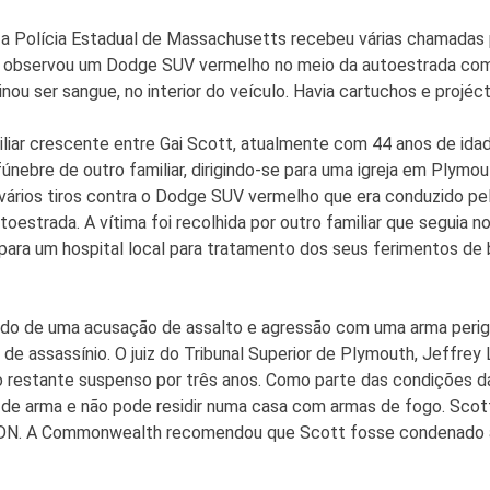
 a Polícia Estadual de Massachusetts recebeu várias chamadas p
al observou um Dodge SUV vermelho no meio da autoestrada com
u ser sangue, no interior do veículo. Havia cartuchos e projécte
iar crescente entre Gai Scott, atualmente com 44 anos de idade,
nebre de outro familiar, dirigindo-se para uma igreja em Plymout
vários tiros contra o Dodge SUV vermelho que era conduzido pelo s
toestrada. A vítima foi recolhida por outro familiar que seguia
para um hospital local para tratamento dos seus ferimentos de 
ado de uma acusação de assalto e agressão com uma arma perigo
e assassínio. O juiz do Tribunal Superior de Plymouth, Jeffrey
o restante suspenso por três anos. Como parte das condições d
te de arma e não pode residir numa casa com armas de fogo. S
DN. A Commonwealth recomendou que Scott fosse condenado a 