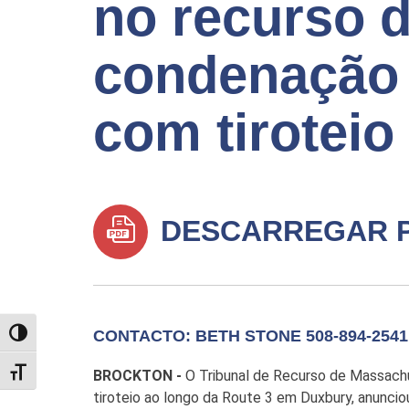
no recurso 
condenação 
com tiroteio
DESCARREGAR 
CONTACTO: BETH STONE 508-894-2541
TOGGLE HIGH CONTRAST
TOGGLE FONT SIZE
BROCKTON -
O Tribunal de Recurso de Massach
tiroteio ao longo da Route 3 em Duxbury, anuncio