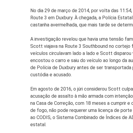
No dia 29 de março de 2014, por volta das 11:54,
Route 3 em Duxbury. À chegada, a Polícia Estat
castanha avermelhada, que mais tarde se determino
A investigação revelou que havia uma tensão famil
Scott viajava na Route 3 Southbound no cortejo fú
veículos circulavam lado a lado e Scott disparou 
encostou o carro e saiu do veículo ao longo da au
de Polícia de Duxbury antes de ser transportada 
custódia e acusado.
Em agosto de 2016, o júri considerou Scott culp
acusação de assalto à mão armada com intenção d
na Casa de Correção, com 18 meses a cumprir e 
de fogo, não pode requerer uma licença de por
ao CODIS, o Sistema Combinado de Índices de A
estatal.