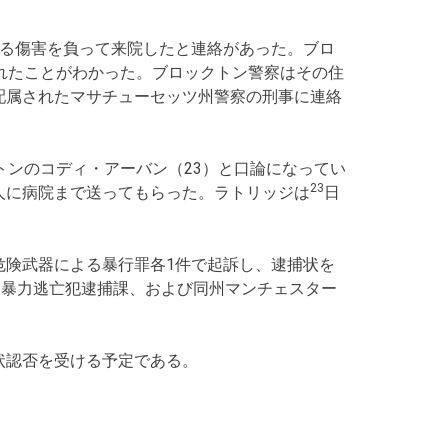
わる傷害を負って来院したと連絡があった。ブロ
れたことがわかった。ブロックトン警察はその住
配属されたマサチューセッツ州警察の刑事に連絡
トンのコディ・アーバン（23）と口論になってい
23
人に病院まで送ってもらった。ラトリッジは
日
危険武器による暴行罪各1件で起訴し、逮捕状を
察暴力逃亡犯逮捕課、および同州マンチェスター
状認否を受ける予定である。