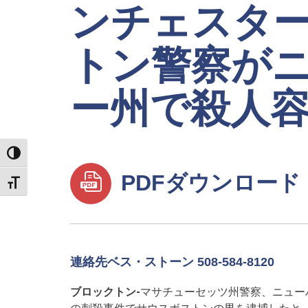
ンチェスタ
トン警察が
ー州で殺人
TOGGLE HIGH CONTRAST
PDFダウンロード
TOGGLE FONT SIZE
連絡先ベス・ストーン 508-584-8120
ブロックトン-
マサチューセッツ州警察、ニュー