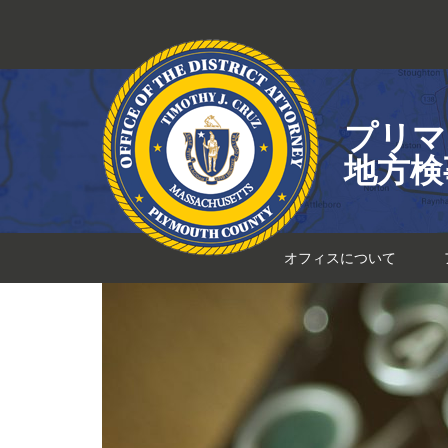
コ
ン
テ
ン
ツ
プリマ
へ
ス
地方検
キ
ッ
プ
オフィスについて