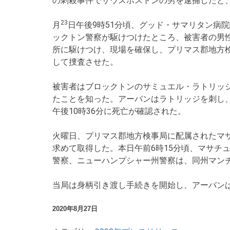
の刺殺事件でサウスボストンの男を逮捕したと
23
月
日午後9時51分頃、グッド・サマリタン病
ックトン警察が駆けつけたところ、被害者の男
所に駆けつけ、現場を確保し、プリマス郡地方
して捜査させた。
被害者はブロックトンのサミュエル・ラトリッジ
たことを知った。アーバンはラトリッジを刺し
午後10時36分に死亡が確認された。
火曜日、プリマス郡地方検事局に配属されたマ
求めて取得した。本日午前6時15分頃、マサチ
警察、ニューハンプシャー州警察は、同州マン
当局は身柄引き渡し手続きを開始し、アーバン
2020年8月27日