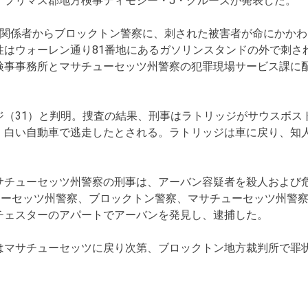
、プリマス郡地方検事ティモシー・J・クルーズが発表した。
院関係者からブロックトン警察に、刺された被害者が命にかか
性はウォーレン通り81番地にあるガソリンスタンドの外で刺さ
検事事務所とマサチューセッツ州警察の犯罪現場サービス課に
（31）と判明。捜査の結果、刑事はラトリッジがサウスボス
、白い自動車で逃走したとされる。ラトリッジは車に戻り、知
サチューセッツ州警察の刑事は、アーバン容疑者を殺人および
ューセッツ州警察、ブロックトン警察、マサチューセッツ州警
チェスターのアパートでアーバンを発見し、逮捕した。
はマサチューセッツに戻り次第、ブロックトン地方裁判所で罪