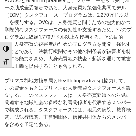
PCDAOとHealth Imperativesは、マサチューセッツ州で唯
一の助成金受領者である。人身売買対策強化共同モデル
（ECM）タスクフォース・プログラムは、2,270万ドル以
上を授与する。OVCは、人身売買と闘うための協力的かつ
学際的なタスクフォースの有効性を支援するため、27のプ
ログラムに総額1,770万ドル以上を授与する。その目的
は、人身売買の被害者のためのプログラムを開発・強化す
TOGGLE HIGH CONTRAST
ることであり、法執行機関やその他の関係者が被害者を特
定する能力を高め、人身売買犯の捜査・起訴を通じて被害
TOGGLE FONT SIZE
者に正義を提供することも含まれる。
プリマス郡地方検事局とHealth Imperativesは協力して、
この資金をもとにプリマス郡人身売買タスクフォースを設
立する。このタスクフォースは、人身売買問題への対処に
関連する地域社会の多様な利害関係者を代表するメンバー
で構成される。タスクフォースには、地元の病院、教育機
関、法執行機関、非営利団体、信仰共同体からのメンバー
を含める予定である。