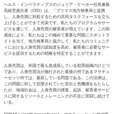
ヘルス・インペラティブスのジュリア・ケーホー社長兼最
高経営責任者（CEO）は、「プリマス地方検事局と提携
し、人身売買に対処するための共同タスクフォースを立ち
上げることができて光栄です。私たちのプログラムやサー
ビスを通じて、人身売買の被害者が増えています。この助
成金により、私たちはこの極めて重要な問題にスポットラ
イトを当て、地方検事局と協力して、私たちのコミュニテ
ィにおける人身売買の認知度を高め、被害者に必要なサー
ビスを提供するための戦略を特定することができます。
人身売買は、米国で最も急成長している犯罪組織のひとつ
であり、人身売買法が施行された最後の州であるマサチュ
ーセッツ州では、蔓延している問題である。この法律は、
この問題に対して切望されていた宣伝と危機感をもたらし
たが、地域社会は、人身売買の捜査、起訴、被害者サービ
スに関するリソースとトレーニングの不足に苦闘し続けて
いる。