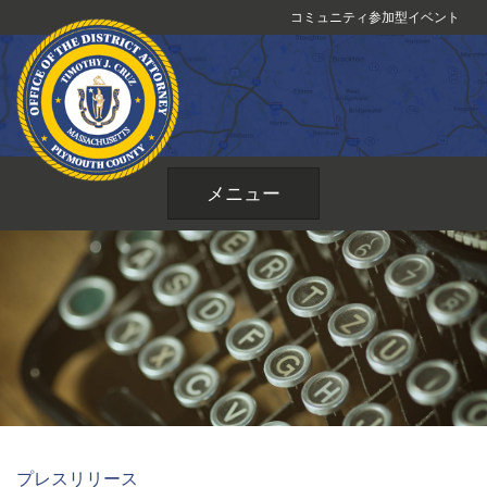
コ
コミュニティ参加型イベント
ン
テ
ン
ツ
へ
ス
メニュー
キ
ッ
プ
プレスリリース