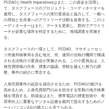
PCDAOとHealth Imperativesはまた、この資金を活用し
て、タスクフォースのプロジェクト・コーディネーターを
雇用し、タスクフォースの実行委員会と協力して、一般へ
の周知と生存者へのアウトリーチ活動を改善する。このコ
ーディネーターはまた、データを更新し、郡内でアウトリ
ーチが必要な場所を特定するために、地域調査を実施す
る。
タスクフォースの一環として、PCDAO、マサチューセッ
ツ州連邦検事局を含む地元、州、連邦の法執行機関で構成
される法執行小委員会が実施される。この小委員会は、人
身売買情報の共有、捜査の協議、管轄を越えた努力の調
整、事件の紹介に専念する。
人身売買事件の起訴を成功させるため、PCDAOの能力を
高めるため、人身売買部門のみを担当する常勤の地方検事
補を増員する。助成金はまた、携帯電話の捜査技術や、有
罪率向上に重要なデジタル証拠を裁判で提出するためのノ
ートパソコン2台の購入にも充てられる。