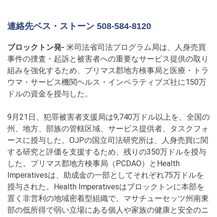
連絡先ベス・ストーン 508-584-8120
ブロックトン発-
米司法省司法プログラム局は、人身売買
事件の捜査・起訴と被害者への重要なサービス提供の取り
組みを強化するため、プリマス郡地方検事局と医療・トラ
ウマ・サービス機関ヘルス・インペラティブズ社に150万
ドルの資金を授与した。
9月21日、犯罪被害者支援局は9,740万ドル以上を、全国の
州、地方、部族の管轄区域、サービス提供者、タスクフォ
ースに授与した。OJPの国立司法研究所は、人身売買に関
する研究と評価を支援するため、残りの350万ドルを授与
した。プリマス郡地方検事局（PCDAO）とHealth
Imperativesは、助成金の一部としてそれぞれ75万ドルを
授与された。Health Imperativesはブロックトンに本部を
置く非営利の地域密着型組織で、マサチューセッツ州南東
部の低所得で弱い立場にある個人や家族の健康と安全のニ