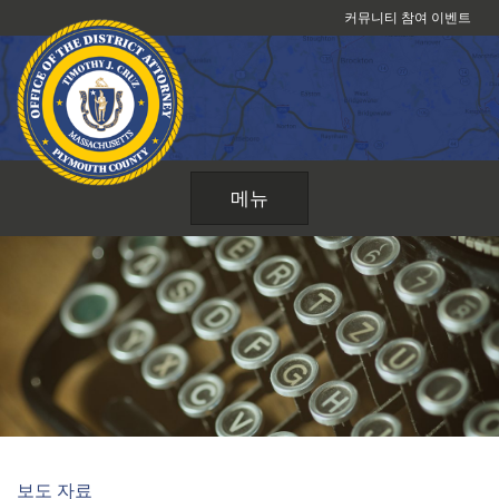
콘
커뮤니티 참여 이벤트
텐
츠
로
건
너
뛰
메뉴
기
보도 자료