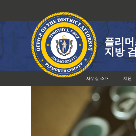
콘
텐
츠
로
건
플리머
너
뛰
지방 
기
사무실 소개
지원