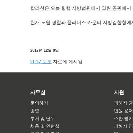
칼라한은 오늘 힝햄 지방법원에서 열린 공판에서 
현재 노웰 경찰과 플리머스 카운티 지방검찰청에서
2017년 12월 8일
2017 보도
자료에 게시됨
사무실
지원
문의하기
피해자 권
방향
법원 용
부서 및 단위
소환 받
채용 및 인턴십
피해자 