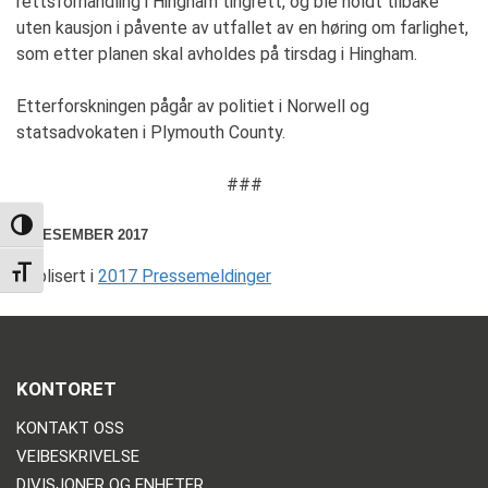
rettsforhandling i Hingham tingrett, og ble holdt tilbake
uten kausjon i påvente av utfallet av en høring om farlighet,
som etter planen skal avholdes på tirsdag i Hingham.
Etterforskningen pågår av politiet i Norwell og
statsadvokaten i Plymouth County.
###
TOGGLE HIGH CONTRAST
8. DESEMBER 2017
TOGGLE FONT SIZE
Publisert i
2017 Pressemeldinger
KONTORET
KONTAKT OSS
VEIBESKRIVELSE
DIVISJONER OG ENHETER