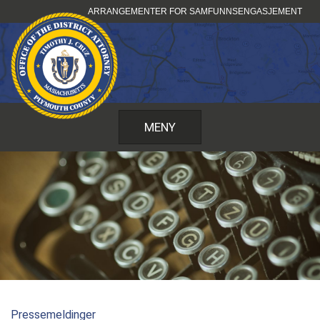
Hopp
ARRANGEMENTER FOR SAMFUNNSENGASJEMENT
til
innhold
MENY
Pressemeldinger