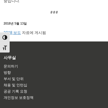
중입니다.
###
2018년 5월 13일
2018 보도
자료에 게시됨
TOGGLE HIGH CONTRAST
TOGGLE FONT SIZE
사무실
문의하기
방향
부서 및 단위
채용 및 인턴십
공공 기록 요청
개인정보 보호정책