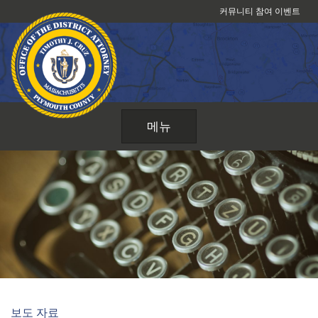
콘
커뮤니티 참여 이벤트
텐
츠
로
건
너
뛰
메뉴
기
보도 자료