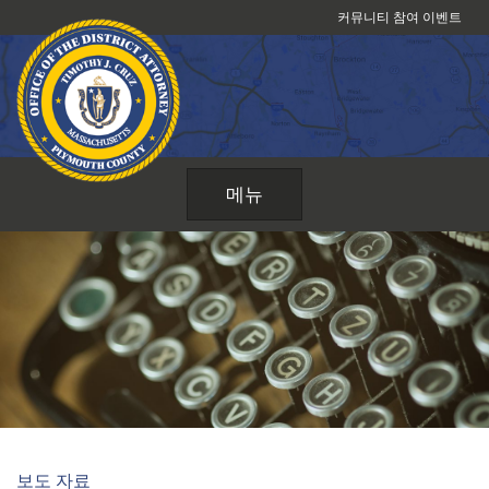
콘
커뮤니티 참여 이벤트
텐
츠
로
건
너
뛰
메뉴
기
보도 자료