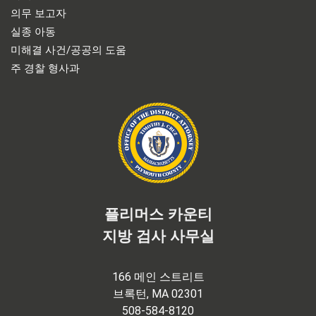
의무 보고자
실종 아동
미해결 사건/공공의 도움
주 경찰 형사과
플리머스 카운티
지방 검사 사무실
166 메인 스트리트
브록턴, MA 02301
508-584-8120