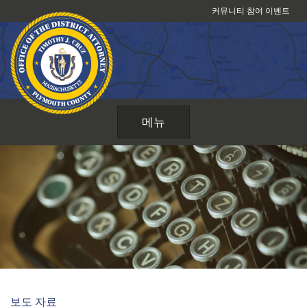
콘
커뮤니티 참여 이벤트
텐
츠
로
건
너
뛰
메뉴
기
보도 자료