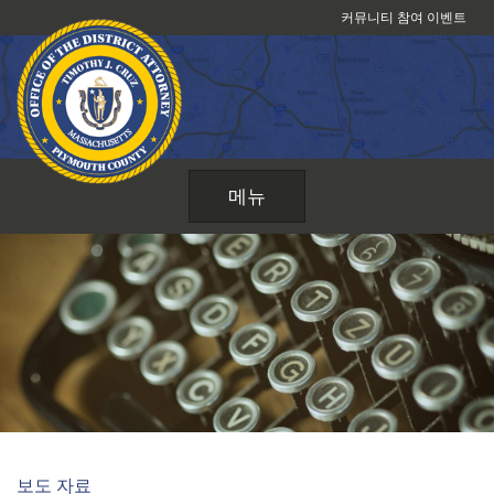
콘
커뮤니티 참여 이벤트
텐
츠
로
건
너
뛰
메뉴
기
보도 자료