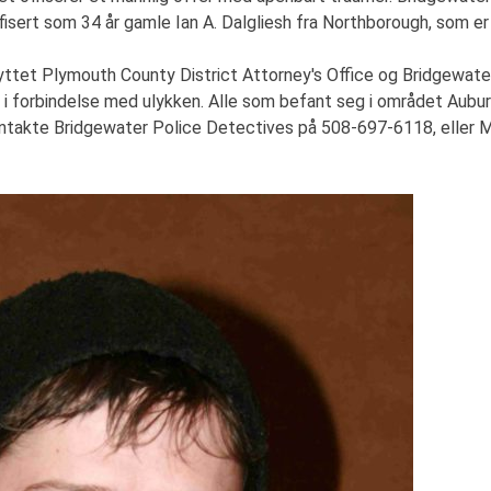
isert som 34 år gamle Ian A. Dalgliesh fra Northborough, som er
ttet Plymouth County District Attorney's Office og Bridgewater
n i forbindelse med ulykken. Alle som befant seg i området Aub
å kontakte Bridgewater Police Detectives på 508-697-6118, elle