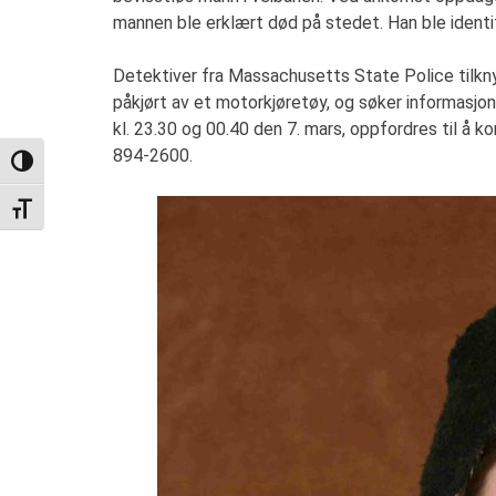
mannen ble erklært død på stedet. Han ble identif
Detektiver fra Massachusetts State Police tilkny
påkjørt av et motorkjøretøy, og søker informasjo
kl. 23.30 og 00.40 den 7. mars, oppfordres til 
894-2600.
TOGGLE HIGH CONTRAST
TOGGLE FONT SIZE