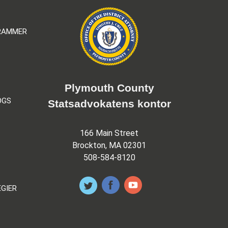
GRAMMER
Plymouth County
OGS
Statsadvokatens kontor
166 Main Street
Brockton, MA 02301
508-584-8120
EGIER