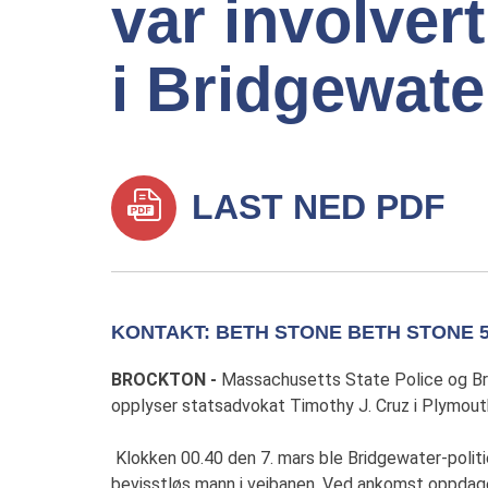
var involver
i Bridgewate
LAST NED PDF
KONTAKT: BETH STONE BETH STONE 50
BROCKTON -
Massachusetts State Police og Bridg
opplyser statsadvokat Timothy J. Cruz i Plymouth
Klokken 00.40 den 7. mars ble Bridgewater-politi
bevisstløs mann i veibanen. Ved ankomst oppdaget