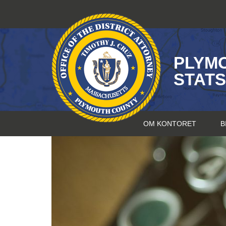
Hopp
til
innhold
PLYM
STAT
OM KONTORET
B