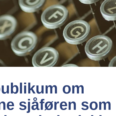
 publikum om
inne sjåføren som