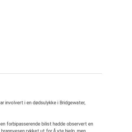
r involvert i en dødsulykke i Bridgewater,
en forbipasserende bilist hadde observert en
brannvesen rykket ut for å yte hjelp, men