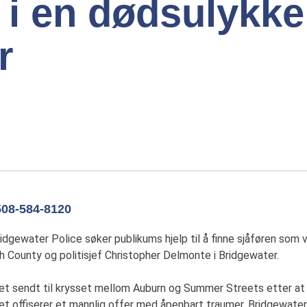
t i en dødsulykke
r
8-584-8120
ewater Police søker publikums hjelp til å finne sjåføren som va
 County og politisjef Christopher Delmonte i Bridgewater.
et sendt til krysset mellom Auburn og Summer Streets etter at 
 offiserer et mannlig offer med åpenbart traumer. Bridgewater 