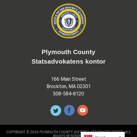
Plymouth County
Statsadvokatens kontor
166 Main Street
Brockton, MA 02301
508-584-8120
COPYRIGHT © 2026 PLYMOUTH COUNTY DISTRICT ATTORNEY'S OFFICE. ALL
RIGHTS RESERVED.