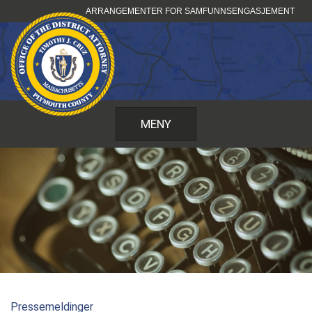
Hopp
ARRANGEMENTER FOR SAMFUNNSENGASJEMENT
til
innhold
MENY
Pressemeldinger