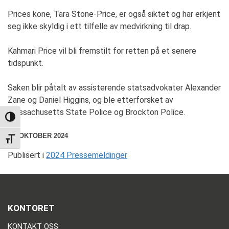
Prices kone, Tara Stone-Price, er også siktet og har erkjent
seg ikke skyldig i ett tilfelle av medvirkning til drap.
Kahmari Price vil bli fremstilt for retten på et senere
tidspunkt.
Saken blir påtalt av assisterende statsadvokater Alexander
Zane og Daniel Higgins, og ble etterforsket av
Massachusetts State Police og Brockton Police.
TOGGLE HIGH CONTRAST
23. OKTOBER 2024
TOGGLE FONT SIZE
Publisert i
2024 Pressemeldinger
KONTORET
KONTAKT OSS