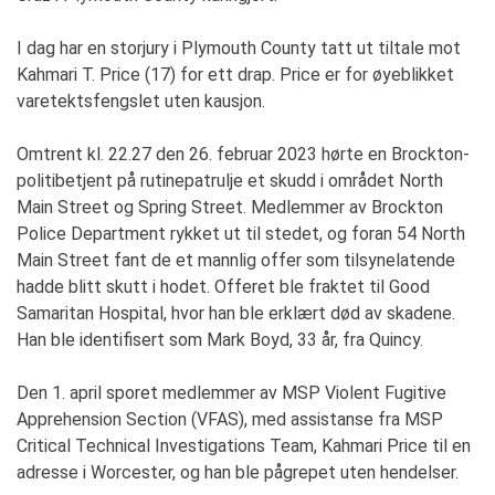
I dag har en storjury i Plymouth County tatt ut tiltale mot
Kahmari T. Price (17) for ett drap. Price er for øyeblikket
varetektsfengslet uten kausjon.
Omtrent kl. 22.27 den 26. februar 2023 hørte en Brockton-
politibetjent på rutinepatrulje et skudd i området North
Main Street og Spring Street. Medlemmer av Brockton
Police Department rykket ut til stedet, og foran 54 North
Main Street fant de et mannlig offer som tilsynelatende
hadde blitt skutt i hodet. Offeret ble fraktet til Good
Samaritan Hospital, hvor han ble erklært død av skadene.
Han ble identifisert som Mark Boyd, 33 år, fra Quincy.
Den 1. april sporet medlemmer av MSP Violent Fugitive
Apprehension Section (VFAS), med assistanse fra MSP
Critical Technical Investigations Team, Kahmari Price til en
adresse i Worcester, og han ble pågrepet uten hendelser.