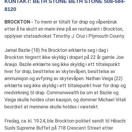
KONTAKT: BETH STONE BETH STONE 508-584-
8120
BROCKTON -
To menn er tiltalt for drap og våpenbruk
etter å ha skutt en mann inne på en restaurant i Brockton,
opplyser statsadvokat Timothy J. Cruz i Plymouth County.
Jamal Bazile (18) fra Brockton erklærte seg i dag i
Brockton tingrett ikke skyldig i drapet på 22 år gamle Joe
Araujo. Bazile erklærte seg ikke skyldig i ett tiltalepunkt
hver for drap, besittelse av skytevåpen, besittelse av
ammunisjon og avfyring av skytevåpen. Nathan Veiga (22)
erklærte seg ikke skyldig i ett tiltalepunkt hver for drap og
medvirkning til drap. Commonwealth ba om at Bazile og
Veiga skulle holdes uten kausjon, og dommer Michael Vitali
beordret at mennene skulle holdes i varetekt.
Fredag, ca. kl. 19.24, ble Brockton-politiet sendt til Hibachi
Sushi Supreme Buffet på 718 Crescent Street etter