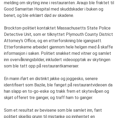
melding om skyting inne i restauranten. Araujo ble fraktet til
Good Samaritan Hospital med skuddskader i buken og
benet, og ble erklært død av skadene.
Brockton-politiet kontaktet Massachusetts State Police
Detective Unit, som er tilknyttet Plymouth County District
Attorney's Office, og en etterforskning ble igangsatt.
Etterforskerne arbeidet gjennom hele helgen med å skaffe
informasjon i saken. Politiet snakket med vitner og samlet
inn overvåkningsbilder, inkludert videoopptak av skytingen
som ble tatt opp på restaurantkameraer.
En mann iført en distinkt jakke og joggesko, senere
identifisert som Bazile, ble fanget på restaurantvideoen da
han slapp en to-go-eske og trakk frem et skytevåpen og
skjøt offeret tre ganger, og traff ham to ganger.
Som et resultat av bevisene som ble samlet inn, fant
politiet skjellig grunn til mistanke og innhentet en