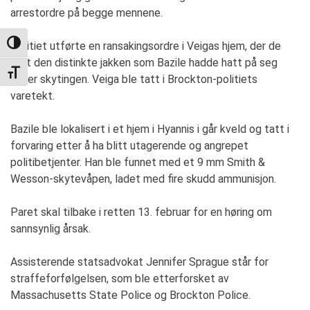
arrestordre på begge mennene.
Politiet utførte en ransakingsordre i Veigas hjem, der de
TOGGLE HIGH CONTRAST
fant den distinkte jakken som Bazile hadde hatt på seg
TOGGLE FONT SIZE
under skytingen. Veiga ble tatt i Brockton-politiets
varetekt.
Bazile ble lokalisert i et hjem i Hyannis i går kveld og tatt i
forvaring etter å ha blitt utagerende og angrepet
politibetjenter. Han ble funnet med et 9 mm Smith &
Wesson-skytevåpen, ladet med fire skudd ammunisjon.
Paret skal tilbake i retten 13. februar for en høring om
sannsynlig årsak.
Assisterende statsadvokat Jennifer Sprague står for
straffeforfølgelsen, som ble etterforsket av
Massachusetts State Police og Brockton Police.