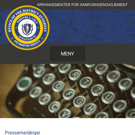
Hopp
ARRANGEMENTER FOR SAMFUNNSENGASJEMENT
til
innhold
MENY
Pressemeldinger