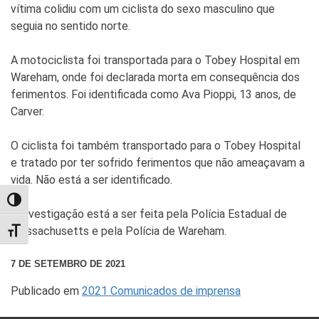
vítima colidiu com um ciclista do sexo masculino que
seguia no sentido norte.
A motociclista foi transportada para o Tobey Hospital em
Wareham, onde foi declarada morta em consequência dos
ferimentos. Foi identificada como Ava Pioppi, 13 anos, de
Carver.
O ciclista foi também transportado para o Tobey Hospital
e tratado por ter sofrido ferimentos que não ameaçavam a
vida. Não está a ser identificado.
TOGGLE HIGH CONTRAST
A investigação está a ser feita pela Polícia Estadual de
Massachusetts e pela Polícia de Wareham.
TOGGLE FONT SIZE
7 DE SETEMBRO DE 2021
Publicado em
2021 Comunicados de imprensa