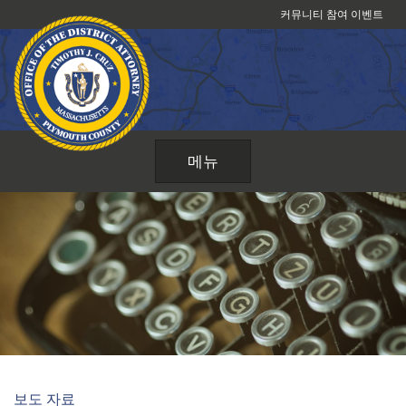
콘
커뮤니티 참여 이벤트
텐
츠
로
건
너
뛰
메뉴
기
보도 자료