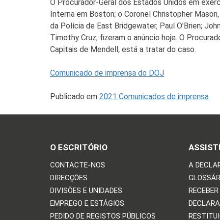
O Procurador-Geral dos Estados Unidos em exercí
Interna em Boston; o Coronel Christopher Mason,
da Polícia de East Bridgewater, Paul O'Brien; Jo
Timothy Cruz, fizeram o anúncio hoje. O Procura
Capitais de Mendell, está a tratar do caso.
Comunicado de imprensa do DOJ
Publicado em
2021 Comunicados de imprensa
O ESCRITÓRIO
ASSIST
CONTACTE-NOS
A DECLA
DIRECÇÕES
GLOSSÁR
DIVISÕES E UNIDADES
RECEBER
EMPREGO E ESTÁGIOS
DECLARA
PEDIDO DE REGISTOS PÚBLICOS
RESTITU