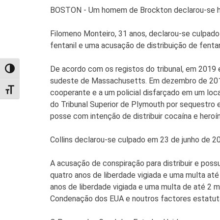
BOSTON - Um homem de Brockton declarou-se hoje
Filomeno Monteiro, 31 anos, declarou-se culpado 
fentanil e uma acusação de distribuição de fentan
De acordo com os registos do tribunal, em 2019 e
TOGGLE HIGH CONTRAST
sudeste de Massachusetts. Em dezembro de 2019, 
TOGGLE FONT SIZE
cooperante e a um policial disfarçado em um lo
do Tribunal Superior de Plymouth por sequestro 
posse com intenção de distribuir cocaína e heroín
Collins declarou-se culpado em 23 de junho de 2
A acusação de conspiração para distribuir e poss
quatro anos de liberdade vigiada e uma multa até
anos de liberdade vigiada e uma multa de até 2 mi
Condenação dos EUA e noutros factores estatutá