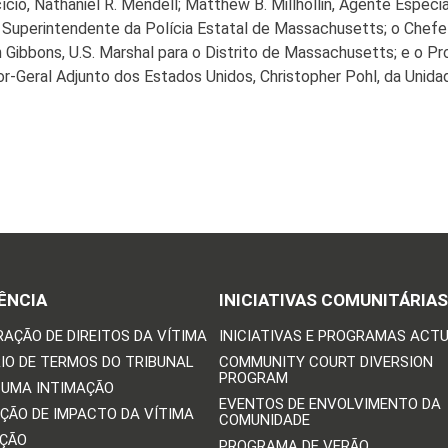
cio, Nathaniel R. Mendell; Matthew B. Millhollin, Agente Espec
 Superintendente da Polícia Estatal de Massachusetts; o Chefe
hn Gibbons, U.S. Marshal para o Distrito de Massachusetts; e o P
dor-Geral Adjunto dos Estados Unidos, Christopher Pohl, da Un
ÊNCIA
INICIATIVAS COMUNITÁRIAS
RAÇÃO DE DIREITOS DA VÍTIMA
INICIATIVAS E PROGRAMAS ACTU
IO DE TERMOS DO TRIBUNAL
COMMUNITY COURT DIVERSION
PROGRAM
 UMA INTIMAÇÃO
EVENTOS DE ENVOLVIMENTO DA
ÇÃO DE IMPACTO DA VÍTIMA
COMUNIDADE
IÇÃO
PROGRAMA DE VERÃO