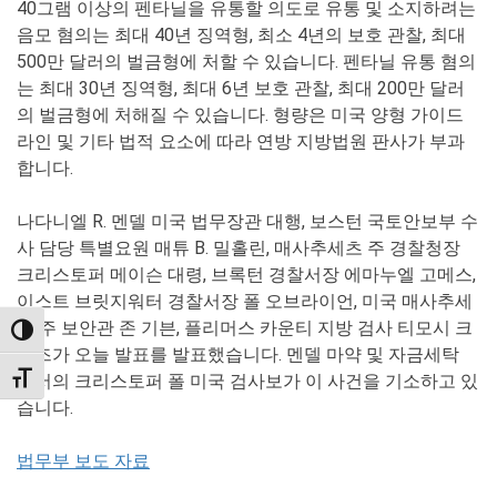
40그램 이상의 펜타닐을 유통할 의도로 유통 및 소지하려는
음모 혐의는 최대 40년 징역형, 최소 4년의 보호 관찰, 최대
500만 달러의 벌금형에 처할 수 있습니다. 펜타닐 유통 혐의
는 최대 30년 징역형, 최대 6년 보호 관찰, 최대 200만 달러
의 벌금형에 처해질 수 있습니다. 형량은 미국 양형 가이드
라인 및 기타 법적 요소에 따라 연방 지방법원 판사가 부과
합니다.
나다니엘 R. 멘델 미국 법무장관 대행, 보스턴 국토안보부 수
사 담당 특별요원 매튜 B. 밀홀린, 매사추세츠 주 경찰청장
크리스토퍼 메이슨 대령, 브록턴 경찰서장 에마누엘 고메스,
이스트 브릿지워터 경찰서장 폴 오브라이언, 미국 매사추세
츠 주 보안관 존 기븐, 플리머스 카운티 지방 검사 티모시 크
TOGGLE HIGH CONTRAST
루즈가 오늘 발표를 발표했습니다. 멘델 마약 및 자금세탁
부서의 크리스토퍼 폴 미국 검사보가 이 사건을 기소하고 있
TOGGLE FONT SIZE
습니다.
법무부 보도 자료