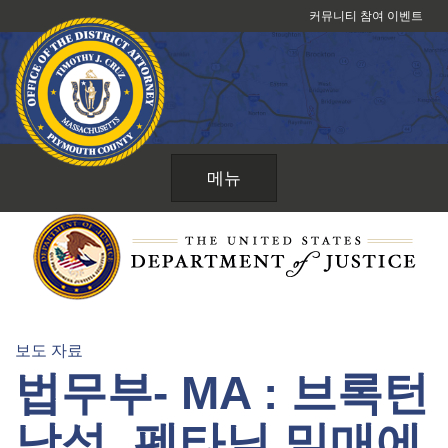
콘
커뮤니티 참여 이벤트
텐
츠
로
건
너
뛰
메뉴
기
보도 자료
법무부- MA : 브록턴
남성, 펜타닐 밀매에