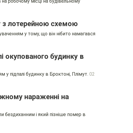
 на робочому місці на будівельному
ку з лотерейною схемою
ваченням у тому, що він нібито намагався
лі окупованого будинку в
 у підпалі будинку в Броктоні, Плімут.
02
ежному нараженні на
и бездиханним і який пізніше помер в