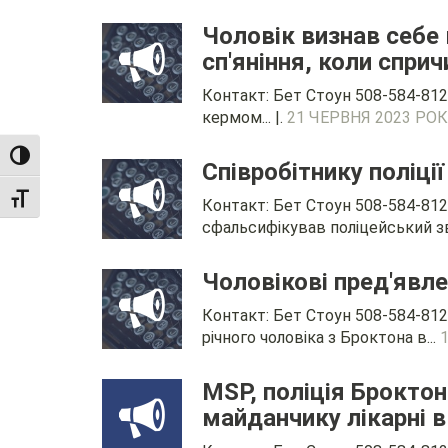
Чоловік визнав себе 
сп'яніння, коли спри
Контакт: Бет Стоун 508-584-812
кермом... |.
21 ЧЕРВНЯ 2023 РО
TOGGLE HIGH CONTRAST
Співробітнику поліці
TOGGLE FONT SIZE
Контакт: Бет Стоун 508-584-812
сфальсифікував поліцейський зві
Чоловікові пред'явле
Контакт: Бет Стоун 508-584-812
річного чоловіка з Броктона в...
MSP, поліція Брокто
майданчику лікарні в