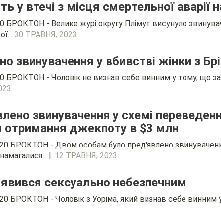
ь у втечі з місця смертельної аварії 
0 БРОКТОН - Велике журі округу Плімут висунуло звинуваче
ї...
30 ТРАВНЯ, 2023
но звинувачення у вбивстві жінки з Б
0 БРОКТОН - Чоловік не визнав себе винним у тому, що заб
023
лено звинувачення у схемі переведенн
 отримання джекпоту в $3 млн
8120 БРОКТОН - Двом особам було пред'явлено звинуваченн
амагалися... |.
12 ТРАВНЯ, 2023
иявився сексуально небезпечним
20 БРОКТОН - Чоловік з Уоріма, який визнав себе винним у 