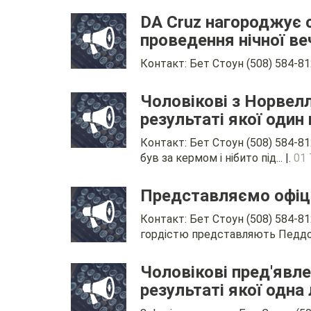
DA Cruz нагороджує 
проведення нічної ве
Контакт: Бет Стоун (508) 584-8
Чоловікові з Норвелл
результаті якої один
Контакт: Бет Стоун (508) 584-8
був за кермом і нібито під... |.
01
Представляємо офіце
Контакт: Бет Стоун (508) 584-81
гордістю представляють Педдок
Чоловікові пред'явлен
результаті якої одна