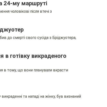
на 24-му маршруті
ння чоловікові після втечі з
ріджуотер
ив до смерті свого сусіда з Бріджуотера,
я в готівку викраденого
я в тому, що вони планували вкрасти
викраденні та нападі на жінку, був визнаний