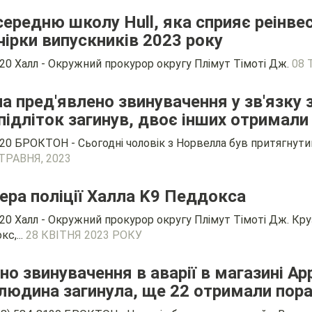
середню школу Hull, яка сприяє реінв
чірки випускників 2023 року
120 Халл - Окружний прокурор округу Плімут Тімоті Дж.
08 
а пред'явлено звинувачення у зв'язку 
 підліток загинув, двоє інших отримал
120 БРОКТОН - Сьогодні чоловік з Норвелла був притягнутий
 ТРАВНЯ, 2023
ра поліції Халла K9 Педдокса
20 Халл - Окружний прокурор округу Плімут Тімоті Дж. Кру
с,...
28 КВІТНЯ 2023 РОКУ
о звинувачення в аварії в магазині Appl
 людина загинула, ще 22 отримали пор