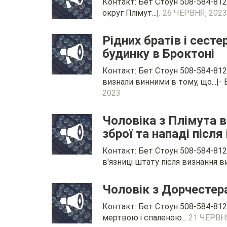
Контакт: Бет Стоун 508-584-812
округ Плімут...|.
26 ЧЕРВНЯ, 2023
Рідних братів і сест
будинку в Броктоні
Контакт: Бет Стоун 508-584-8120
визнали винними в тому, що...|- 
2023
Чоловіка з Плімута в
зброї та нападі після
Контакт: Бет Стоун 508-584-8120
в'язниці штату після визнання вин
Чоловік з Дорчестера
Контакт: Бет Стоун 508-584-812
мертвою і спаленою...
21 ЧЕРВН