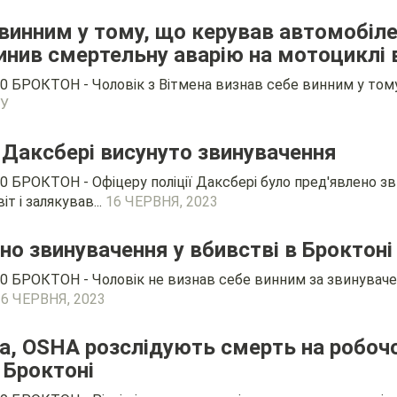
винним у тому, що керував автомобіле
чинив смертельну аварію на мотоциклі
0 БРОКТОН - Чоловік з Вітмена визнав себе винним у тому,
КУ
ї Даксбері висунуто звинувачення
0 БРОКТОН - Офіцеру поліції Даксбері було пред'явлено зв
т і залякував...
16 ЧЕРВНЯ, 2023
но звинувачення у вбивстві в Броктоні 
0 БРОКТОН - Чоловік не визнав себе винним за звинуваче
16 ЧЕРВНЯ, 2023
на, OSHA розслідують смерть на робоч
 Броктоні