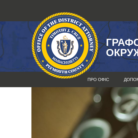
Перейти
до
змісту
ГРАФ
ОКРУ
ПРО ОФІС
ДОПО