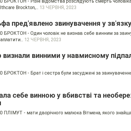
0 БРОКТОН - Різні відомства розслідують смерть чоловіка
thcare Brockton,...
13 ЧЕРВНЯ, 2023
ьфа пред'явлено звинувачення у зв'яз
0 БРОКТОН - Один чоловік не визнав себе винним за звину
аплатити...
12 ЧЕРВНЯ, 2023
ер визнали винними у навмисному підпа
0 БРОКТОН - Брат і сестра були засуджені за звинуваченням
нала себе винною у вбивстві та необер
и
0 ПЛІМУТ - мати дворічного малюка Вітмена, якого знайшл