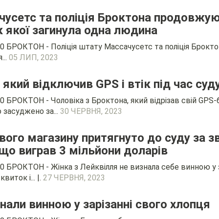
чусетс та поліція Броктона продовжую
к якої загинула одна людина
20 БРОКТОН - Поліція штату Массачусетс та поліція Брок
...
05 ЛИП, 2023
 який відключив GPS і втік під час суд
 БРОКТОН - Чоловіка з Броктона, який відрізав свій GPS-бр
 засуджено за...
30 ЧЕРВНЯ, 2023
вого магазину притягнуто до суду за з
що виграв 3 мільйони доларів
0 БРОКТОН - Жінка з Лейквілля не визнала себе винною у 
иток і... |.
27 ЧЕРВНЯ, 2023
нали винною у зарізанні свого хлопця