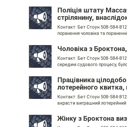
Поліція штату Масса
стрілянину, внаслідо
Контакт: Бет Стоун 508-584-81
поранення чоловіка та поранення
Чоловіка з Броктона,
Контакт: Бет Стоун 508-584-8120
середині судового процесу, було
Працівника цілодобо
лотерейного квитка, 
Контакт: Бет Стоун 508-584-812
вкрасти виграшний лотерейний кв
Жінку з Броктона виз