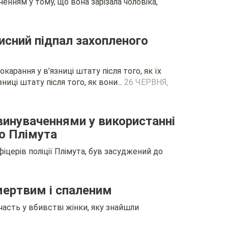
нням у тому, що вона зарізала чоловіка,
мисний підпал захопленого
арання у в'язниці штату після того, як їх
ниці штату після того, як вони...
26 ЧЕРВНЯ,
звинуваченнями у використанні
ію Плімута
фіцерів поліції Плімута, був засуджений до
 мертвим і спаленим
асть у вбивстві жінки, яку знайшли