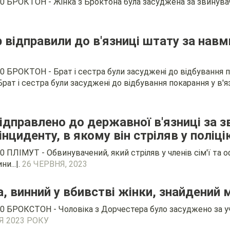
0 БРОКТОН - Жінка з Броктона була засуджена за звинуваче
ер відправили до в'язниці штату за нав
 БРОКТОН - Брат і сестра були засуджені до відбування пок
Брат і сестра були засуджені до відбування покарання у в'яз
ідправлено до державної в'язниці за 
 інциденту, в якому він стріляв у поліц
 ПЛІМУТ - Обвинувачений, який стріляв у членів сім'ї та о
и...|.
26 ЧЕРВНЯ, 2023
, винний у вбивстві жінки, знайдений
0 БРОКСТОН - Чоловіка з Дорчестера було засуджено за уч
Я 2023 РОКУ