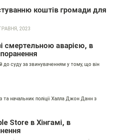
естуванню коштів громади для
ТРАВНЯ, 2023
зі смертельною аварією, в
и поранення
 до суду за звинуваченням у тому, що він
з та начальник поліції Халла Джон Данн з
e Store в Хінгамі, в
анення