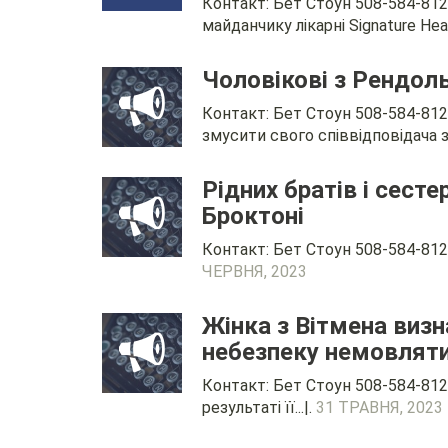
Контакт: Бет Стоун 508-584-812
майданчику лікарні Signature Heal
Чоловікові з Рендол
Контакт: Бет Стоун 508-584-812
змусити свого співвідповідача з
Рідних братів і сест
Броктоні
Контакт: Бет Стоун 508-584-812
ЧЕРВНЯ, 2023
Жінка з Вітмена виз
небезпеку немовлят
Контакт: Бет Стоун 508-584-812
результаті її...|.
31 ТРАВНЯ, 2023