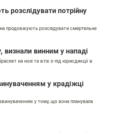
ть розслідувати потрійну
тона продовжують розслідувати смертельне
у, визнали винним у нападі
аслет на нозі та втік з-під юрисдикції в
винуваченням у крадіжці
звинуваченнях у тому, що вона планувала