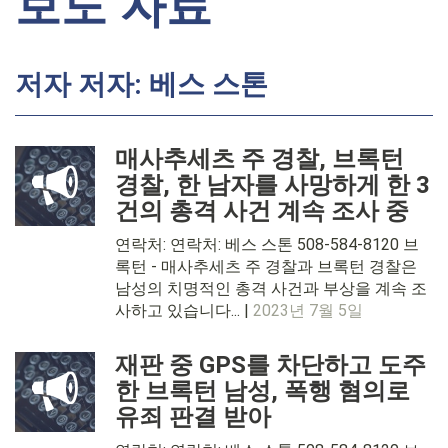
보도 자료
저자 저자: 베스 스톤
매사추세츠 주 경찰, 브록턴
경찰, 한 남자를 사망하게 한 3
건의 총격 사건 계속 조사 중
연락처: 연락처: 베스 스톤 508-584-8120 브
록턴 - 매사추세츠 주 경찰과 브록턴 경찰은
남성의 치명적인 총격 사건과 부상을 계속 조
사하고 있습니다... |
2023년 7월 5일
재판 중 GPS를 차단하고 도주
한 브록턴 남성, 폭행 혐의로
유죄 판결 받아