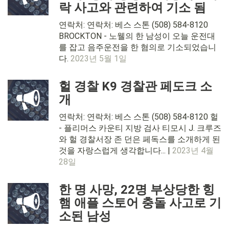
락 사고와 관련하여 기소 됨
연락처: 연락처: 베스 스톤 (508) 584-8120
BROCKTON - 노웰의 한 남성이 오늘 운전대
를 잡고 음주운전을 한 혐의로 기소되었습니
다.
2023년 5월 1일
헐 경찰 K9 경찰관 페도크 소
개
연락처: 연락처: 베스 스톤 (508) 584-8120 헐
- 플리머스 카운티 지방 검사 티모시 J. 크루즈
와 헐 경찰서장 존 던은 페독스를 소개하게 된
것을 자랑스럽게 생각합니다... |
2023년 4월
28일
한 명 사망, 22명 부상당한 힝
햄 애플 스토어 충돌 사고로 기
소된 남성