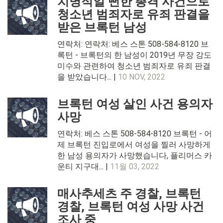
치명적일 뻔한 총격 사건으로
청소년 범죄자로 유죄 판결을
받은 브록턴 남성
연락처: 연락처: 베스 스톤 508-584-8120 브
록턴 - 브록턴의 한 남성이 2019년 무장 강도
미수와 관련하여 청소년 범죄자로 유죄 판결
을 받았습니다... |
10 NOV, 2022
브록턴 여성 살인 사건 용의자
사망
연락처: 베스 스톤 508-584-8120 브록턴 - 어
제 브록턴 진입로에서 여성을 찔러 사망하게
한 남성 용의자가 사망했습니다, 플리머스 카
운티 지구대... |
11월 03, 2022
매사추세츠 주 경찰, 브록턴
경찰, 브록턴 여성 사망 사건
조사 중