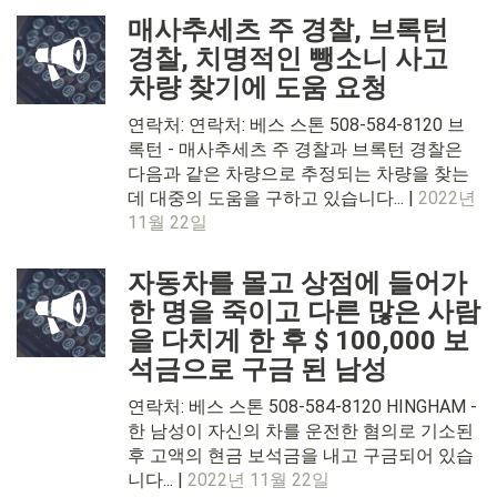
매사추세츠 주 경찰, 브록턴
경찰, 치명적인 뺑소니 사고
차량 찾기에 도움 요청
연락처: 연락처: 베스 스톤 508-584-8120 브
록턴 - 매사추세츠 주 경찰과 브록턴 경찰은
다음과 같은 차량으로 추정되는 차량을 찾는
데 대중의 도움을 구하고 있습니다... |
2022년
11월 22일
자동차를 몰고 상점에 들어가
한 명을 죽이고 다른 많은 사람
을 다치게 한 후 $ 100,000 보
석금으로 구금 된 남성
연락처: 베스 스톤 508-584-8120 HINGHAM -
한 남성이 자신의 차를 운전한 혐의로 기소된
후 고액의 현금 보석금을 내고 구금되어 있습
니다... |
2022년 11월 22일