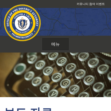
콘
커뮤니티 참여 이벤트
텐
츠
로
건
너
뛰
메뉴
기