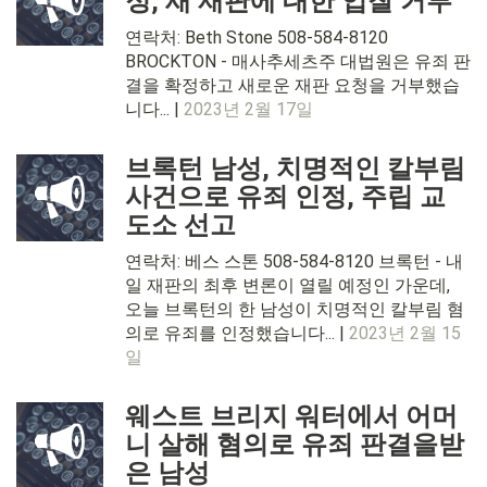
정, 새 재판에 대한 입찰 거부
연락처: Beth Stone 508-584-8120
BROCKTON - 매사추세츠주 대법원은 유죄 판
결을 확정하고 새로운 재판 요청을 거부했습
니다... |
2023년 2월 17일
브록턴 남성, 치명적인 칼부림
사건으로 유죄 인정, 주립 교
도소 선고
연락처: 베스 스톤 508-584-8120 브록턴 - 내
일 재판의 최후 변론이 열릴 예정인 가운데,
오늘 브록턴의 한 남성이 치명적인 칼부림 혐
의로 유죄를 인정했습니다... |
2023년 2월 15
일
웨스트 브리지 워터에서 어머
니 살해 혐의로 유죄 판결을받
은 남성