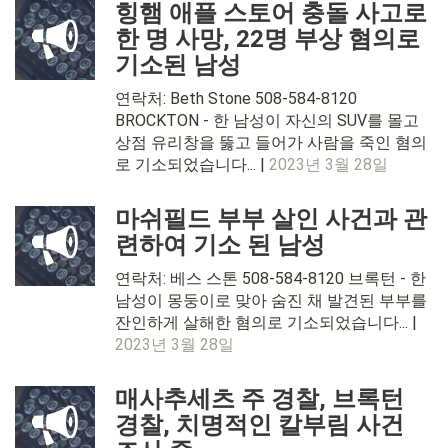
힝햄 애플 스토어 충돌 사고로
한 명 사망, 22명 부상 혐의로
기소된 남성
연락처: Beth Stone 508-584-8120
BROCKTON - 한 남성이 자신의 SUV를 몰고
상점 유리창을 뚫고 들어가 사람을 죽인 혐의
로 기소되었습니다... |
2023년 3월 28일
마쉬필드 부부 살인 사건과 관
련하여 기소 된 남성
연락처: 베스 스톤 508-584-8120 브록턴 - 한
남성이 몽둥이로 맞아 숨진 채 발견된 부부를
잔인하게 살해한 혐의로 기소되었습니다... |
2023년 3월 28일
매사추세츠 주 경찰, 브록턴
경찰, 치명적인 칼부림 사건