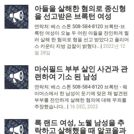
아들을 살해한 혐의로 종신형
을 선고받은 브록턴 여성
연락처: 베스 스톤 508-584-8120 브록턴-브
록턴 여성이 오늘 두 어린 아들을 잔인하게 찔
러 살해 한 혐의로 형을 선고 받았다고 플리머
스 카운티 지방 검찰이 밝혔다... |
2022년 12
월 28일
마쉬필드 부부 살인 사건과 관
련하여 기소 된 남성
연락처: 베스 스톤 508-584-8120 브록턴 - 웨
이머스에서 한 남성이 둔기에 맞은 채 발견된
부부를 잔인하게 살해한 혐의에 대해 무죄를
주장했습니다... |
16 DEC, 2022
록 랜드 여성, 노웰 남성을 추
락하고 살해했을 때 알코올과