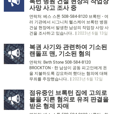
록턴 병원 건설 현장의 작업장
사망 사고 조사 중
연락처: 베스 스톤 508-584-8120 브록턴 - 여
러 기관에서 시그니처 헬스케어 브록턴 병원
건설 현장에서 발생한 남성의 작업장 사망 사
건을 조사하고 있습니다... |
2023년 6월 13일
복권 사기와 관련하여 기소된
랜돌프 맨, 기소된 혐의
연락처: Beth Stone 508-584-8120
BROCKTON - 한 남성이 공동 피고인에게 돈
을 지불하도록 강요하려 했다는 혐의에 대해
무죄를 주장했습니다... |
2023년 6월 12일
점유중인 브록턴 집에 고의로
불을 지른 혐의로 유죄 판결을
받은 형제 자매