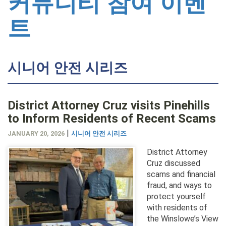
커뮤니티 참여 이벤
트
시니어 안전 시리즈
District Attorney Cruz visits Pinehills
to Inform Residents of Recent Scams
|
JANUARY 20, 2026
시니어 안전 시리즈
District Attorney
Cruz discussed
scams and financial
fraud, and ways to
protect yourself
with residents of
the Winslowe’s View