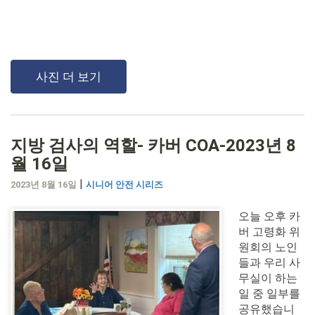
사진 더 보기
지방 검사의 역할- 카버 COA-2023년 8
월 16일
|
2023년 8월 16일
시니어 안전 시리즈
오늘 오후 카
버 고령화 위
원회의 노인
들과 우리 사
무실이 하는
일 중 일부를
공유했습니