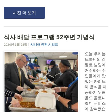
사진 더 보기
식사 배달 프로그램 52주년 기념식
|
2024년 3월 28일
시니어 안전 시리즈
오늘 우리는
브록턴의 캠
펠로 빌딩에
거주하는 주
민들에게 맛
있는 카리브
해 음식을 제
공하기 위해
올드 콜로니
엘더 서비스
에 참여했습