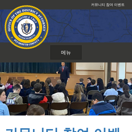
콘
커뮤니티 참여 이벤트
텐
츠
로
건
너
뛰
메뉴
기