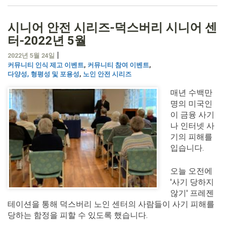
시니어 안전 시리즈-덕스버리 시니어 센
터-2022년 5월
|
2022년 5월 24일
커뮤니티 인식 제고 이벤트
,
커뮤니티 참여 이벤트
,
다양성, 형평성 및 포용성
,
노인 안전 시리즈
매년 수백만
명의 미국인
이 금융 사기
나 인터넷 사
기의 피해를
입습니다.
오늘 오전에
'사기 당하지
않기' 프레젠
테이션을 통해 덕스버리 노인 센터의 사람들이 사기 피해를
당하는 함정을 피할 수 있도록 했습니다.