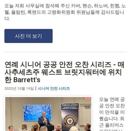
오늘 저희 사무실에 참석해 주신 카버, 핸슨, 하노버, 힌햄, 노
웰, 플림턴, 록랜드의 고령화위원회 위원님들께 감사드립니
다.
사진 더 보기
연례 시니어 공공 안전 오찬 시리즈 - 매
사추세츠주 웨스트 브릿지워터에 위치
한 Barrett's
|
2023년 10월 19일
시니어 안전 시리즈
오늘 연례 공
공 안전 오찬
이 만석을 이
뤘습니다. 최
근 플리머스