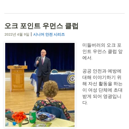
오크 포인트 우먼스 클럽
|
2022년 4월 9일
시니어 안전 시리즈
미들버러의 오크 포
인트 우먼스 클럽 앞
에서.
공공 안전과 예방에
대해 이야기하기 위
해 자선 활동을 하는
이 여성 단체에 초대
받게 되어 영광입니
다.