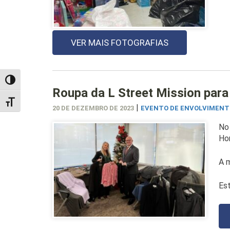
VER MAIS FOTOGRAFIAS
TOGGLE HIGH CONTRAST
Roupa da L Street Mission para
TOGGLE FONT SIZE
|
20 DE DEZEMBRO DE 2023
EVENTO DE ENVOLVIMENT
No 
Ho
A m
Es