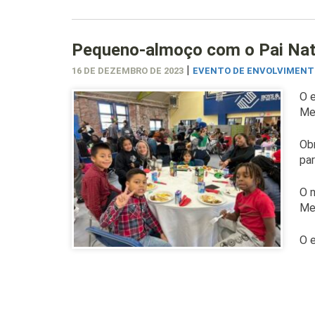
Pequeno-almoço com o Pai Nata
|
16 DE DEZEMBRO DE 2023
EVENTO DE ENVOLVIMENT
O e
Me
Obr
par
O n
Me
O 