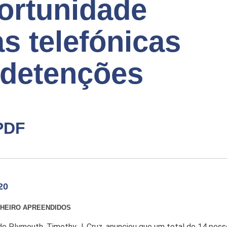
ortunidade
s telefónicas
 detenções
PDF
20
INHEIRO APREENDIDOS
 de Plymouth, Timothy J. Cruz, anunciou que um total de 14 pes