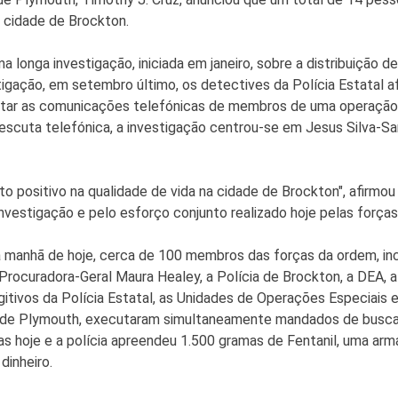
a cidade de Brockton.
longa investigação, iniciada em janeiro, sobre a distribuição 
igação, em setembro último, os detectives da Polícia Estatal 
etar as comunicações telefónicas de membros de uma operação d
cuta telefónica, a investigação centrou-se em Jesus Silva-San
 positivo na qualidade de vida na cidade de Brockton", afirmou 
nvestigação e pelo esforço conjunto realizado hoje pelas forças p
manhã de hoje, cerca de 100 membros das forças da ordem, incl
a Procuradora-Geral Maura Healey, a Polícia de Brockton, a DEA,
tivos da Polícia Estatal, as Unidades de Operações Especiais 
 de Plymouth, executaram simultaneamente mandados de busca 
s hoje e a polícia apreendeu 1.500 gramas de Fentanil, uma ar
dinheiro.