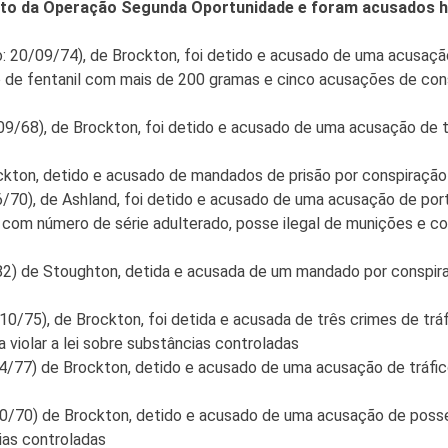
to da Operação Segunda Oportunidade e foram acusados hoj
: 20/09/74), de Brockton, foi detido e acusado de uma acusação
o de fentanil com mais de 200 gramas e cinco acusações de consp
9/68), de Brockton, foi detido e acusado de uma acusação de trá
ton, detido e acusado de mandados de prisão por conspiração pa
/70), de Ashland, foi detido e acusado de uma acusação de port
com número de série adulterado, posse ilegal de munições e cons
) de Stoughton, detida e acusada de um mandado por conspiraçã
/75), de Brockton, foi detida e acusada de três crimes de tráfic
violar a lei sobre substâncias controladas
/77) de Brockton, detido e acusado de uma acusação de tráfico d
0/70) de Brockton, detido e acusado de uma acusação de posse
cias controladas