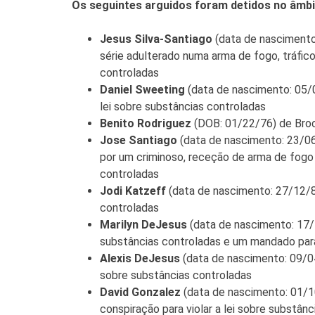
Os seguintes arguidos foram detidos no âmbi
Jesus Silva-Santiago
(data de nascimento
série adulterado numa arma de fogo, tráfic
controladas
Daniel Sweeting
(data de nascimento: 05/0
lei sobre substâncias controladas
Benito Rodriguez
(DOB: 01/22/76) de Brock
Jose Santiago
(data de nascimento: 23/06
por um criminoso, receção de arma de fogo 
controladas
Jodi Katzeff
(data de nascimento: 27/12/82
controladas
Marilyn DeJesus
(data de nascimento: 17/10
substâncias controladas e um mandado para 
Alexis DeJesus
(data de nascimento: 09/04
sobre substâncias controladas
David Gonzalez
(data de nascimento: 01/1
conspiração para violar a lei sobre substân