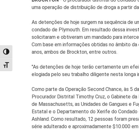
uma operação de distribuição de droga a partir d
As detenções de hoje surgem na sequência de uma 
condado de Plymouth. Em resultado dessa invest
solicitaram e obtiveram um mandado para interc
Com base em informações obtidas no âmbito da es
anos, ambos de Brockton, entre outros.
TOGGLE HIGH CONTRAST
TOGGLE FONT SIZE
"As detenções de hoje terão certamente um efeito
elogiada pelo seu trabalho diligente nesta longa i
Como parte da Operação Second Chance, às 5 da 
Procurador Distrital Timothy Cruz, o Gabinete d
de Massachusetts, as Unidades de Gangues e Fugi
Estatal e o Departamento do Xerife do Condado
Ashland. Como resultado, 12 pessoas foram presa
série adulterado e aproximadamente $10.000 em 