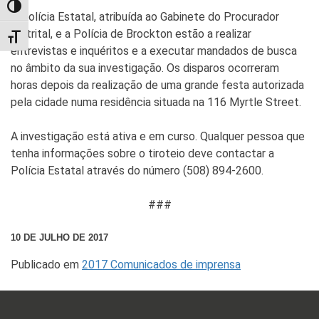
TOGGLE HIGH CONTRAST
A Polícia Estatal, atribuída ao Gabinete do Procurador
Distrital, e a Polícia de Brockton estão a realizar
TOGGLE FONT SIZE
entrevistas e inquéritos e a executar mandados de busca
no âmbito da sua investigação. Os disparos ocorreram
horas depois da realização de uma grande festa autorizada
pela cidade numa residência situada na 116 Myrtle Street.
A investigação está ativa e em curso. Qualquer pessoa que
tenha informações sobre o tiroteio deve contactar a
Polícia Estatal através do número (508) 894-2600.
###
10 DE JULHO DE 2017
Publicado em
2017 Comunicados de imprensa