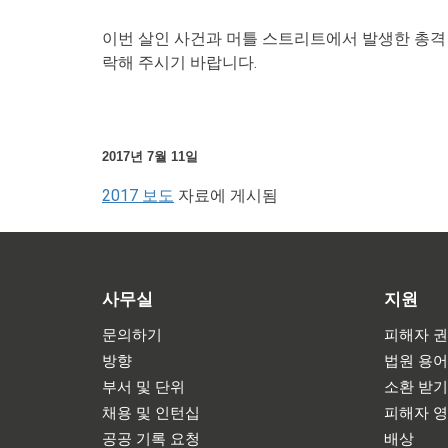
이번 살인 사건과 머틀 스트리트에서 발생한 총격 사건
락해 주시기 바랍니다.
2017년 7월 11일
2017 보도
자료에 게시됨
사무실
지원
문의하기
피해자 권
방향
법원 용
부서 및 단위
소환 받
채용 및 인턴십
피해자 
공공 기록 요청
배상