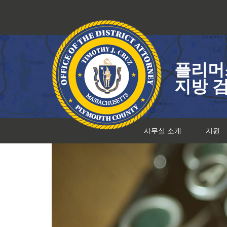
콘
텐
츠
로
건
플리머
너
뛰
지방 
기
사무실 소개
지원