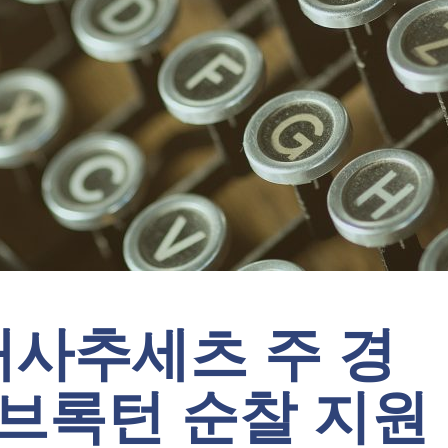
 매사추세츠 주 경
 브록턴 순찰 지원