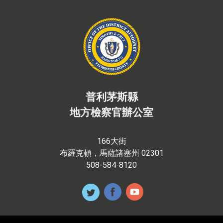
普利茅斯縣
地方檢察官辦公室
166大街
布羅克頓，馬薩諸塞州 02301
508-584-8120