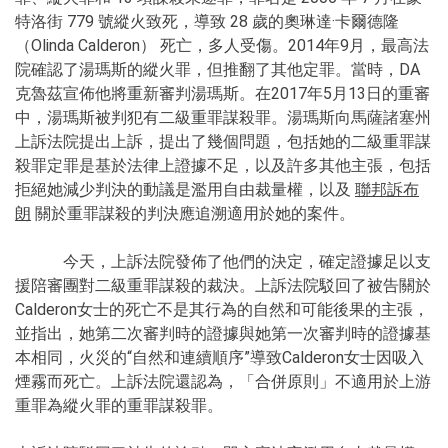
特洛街 779 號縱火致死，導致 28 歲的奧琳達·卡爾德隆
（Olinda Calderon） 死亡，多人受傷。2014年9月，最高法
院確認了湯瑪斯的縱火罪，但推翻了其他定罪。當時，DA
克魯茲宣佈他將重新審判湯瑪斯。在2017年5月13日的重審
中，湯瑪斯被判犯有二級重罪謀殺罪。湯瑪斯向馬薩諸塞州
上訴法院提出上訴，提出了幾個問題，包括她的二級重罪謀
殺罪定罪是基於法律上證據不足，以及許多其他主張，包括
拒絕她減少判決的動議是濫用自由裁量權，以及
聯邦訴布
朗
關於重罪謀殺的判決應追溯適用於她的案件。
今天，上訴法院發佈了他們的決定，確定證據足以支
援陪審團對二級重罪謀殺的裁決。上訴法院駁回了被告關於
Calderon女士的死亡不是其行為的自然和可能後果的主張，
並指出，她第二次審判時的證據與她第一次審判時的證據基
本相同，火災的“自然和連續順序”導致Calderon女士因吸入
煙霧而死亡。上訴法院還認為，「合併原則」不適用於上游
重罪為縱火罪的重罪謀殺罪。