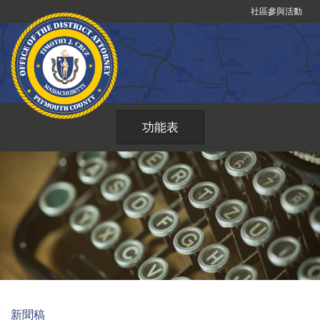
跳
社區參與活動
到
內
容
功能表
新聞稿