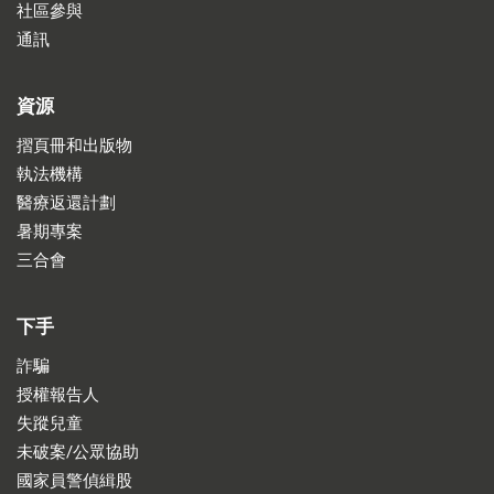
社區參與
通訊
資源
摺頁冊和出版物
執法機構
醫療返還計劃
暑期專案
三合會
下手
詐騙
授權報告人
失蹤兒童
未破案/公眾協助
國家員警偵緝股