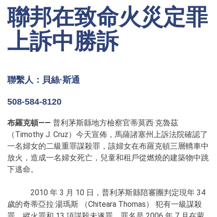
聯邦在致命火災定罪
上訴中勝訴
聯繫人：貝絲·斯通
508-584-8120
布羅克頓——
普利茅斯縣地方檢察官蒂莫西·克魯茲
（Timothy J. Cruz）今天宣佈，馬薩諸塞州上訴法院確認了
一名婦女的二級重罪謀殺罪，該婦女在布羅克頓三層轎車中
放火，造成一名婦女死亡，兒童和租戶從燃燒的建築物中跳
下逃命。
2010 年 3 月 10 日，普利茅斯縣陪審團判定現年 34
歲的奇蒂亞拉·湯瑪斯 （Chiteara Thomas） 犯有一級謀殺
罪、縱火罪和 13 項謀殺未遂罪，罪名是 2006 年 7 月在蒙