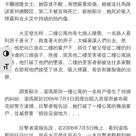
卡爾德隆女士。她昏迷不醒，身體嚴重燒傷。她被送往馬薩
諸塞州總醫院，第二天被宣佈死亡。屍檢顯示，她死於吸入
煙霧和在火災中持續的熱灼傷。
火災發生時，二樓公寓內有七個人睡覺。一名路人看
到房子著火了，跑進著火的房子，大喊著讓人們出去。然
後，他把自己放在二樓的窗戶下，抓住了被父母從二樓扔到
TOGGLE HIGH CONTRAST
他身邊的三個孩子。然後，當其他二樓受害者從二樓公寓跳
下時，他打破了他們的墜落。二樓的受害者都被送往多家醫
TOGGLE FONT SIZE
院，在那裡他們接受了休克、吸入煙霧、骨折和撕裂傷的治
療。
調查顯示，湯瑪斯與一樓公寓的一名租戶發生了持續
的糾紛。湯瑪斯於2006年7月3日因擅自闖入房屋而被布羅
克頓警方逮捕，目擊者報告說，她打破了一樓公寓的幾扇窗
戶，並威脅要「燒毀這個地方」。。
目擊者還報告說，在2006年7月5日晚上，看到湯瑪
斯前往該位址，就在火災發生前不久，一名目擊者觀察到她