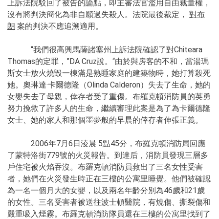
上訴法院駁回了被告的論點，即主審法官濫用自由裁量權，
沒有將判決簡化為非自願過失殺人。法院最後裁定，
對布
朗
案的判決不應追溯適用。
“我們很高興馬薩諸塞州上訴法院確認了對Chiteara
Thomas的定罪，”DA Cruz說。“由於與房客的不和，當湯瑪
斯女士放火燒毀一棟滿是熟睡家庭的建築物時，她打算殺死
她。奧琳達·卡爾德隆（Olinda Calderon）失去了生命，她的
女嬰失去了母親，倖存者受了重傷。布羅克頓消防員的英勇
努力挽救了許多人的生命，繼續審理此案是為了為卡爾德隆
女士、她的家人和那個噩夢般的早晨的倖存者伸張正義。
2006年7月6日淩晨 5點45分，布羅克頓消防局回應
了蒙特洛街779號的火災報告。到達后，消防員發現三層多
戶住宅被火焰吞沒。布羅克頓消防員救出了三名女性受害
者，她們在火災發生時正在三樓的公寓里睡覺。他們被確認
為一名一個月大的女嬰，以及兩名年齡分別為46歲和21歲
的女性。三名受害者被送往波士頓醫院，有燒傷、撕裂傷和
嚴重吸入煙霧。布羅克頓消防隊員還在三樓的公寓里找到了