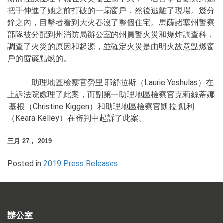
把手伸進了她之前打破的一扇窗戶，然後逃離了現場。幾分
鐘之內，目擊者看到大火吞沒了整個住宅。馬薩諸塞州警察
部隊被分配到州消防局辦公室的州員警火災和爆炸調查科，
調查了火災的原因和起源，並確定火災是由明火故意點燃窗
戶的窗簾點燃的。
助理地區檢察官勞里·耶舒拉斯（Laurie Yeshulas）在
上訴法院處理了此案，而副第一助理地區檢察官克莉絲蒂娜
·基根（Christine Kiggen）和助理地區檢察官凱拉·凱利
（Keara Kelley）在審判中起訴了此案。
三月 27， 2019
Posted in
2019 Press Releases
辦公室