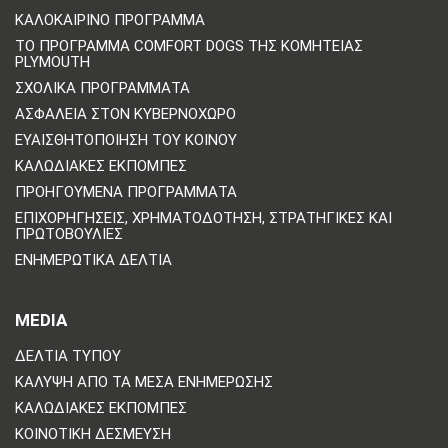
ΚΑΛΟΚΑΙΡΙΝΌ ΠΡΌΓΡΑΜΜΑ
ΤΟ ΠΡΌΓΡΑΜΜΑ COMFORT DOGS ΤΗΣ ΚΟΜΗΤΕΊΑΣ
PLYMOUTH
ΣΧΟΛΙΚΆ ΠΡΟΓΡΆΜΜΑΤΑ
ΑΣΦΆΛΕΙΑ ΣΤΟΝ ΚΥΒΕΡΝΟΧΏΡΟ
ΕΥΑΙΣΘΗΤΟΠΟΊΗΣΗ ΤΟΥ ΚΟΙΝΟΎ
ΚΑΛΩΔΙΑΚΈΣ ΕΚΠΟΜΠΈΣ
ΠΡΟΗΓΟΎΜΕΝΑ ΠΡΟΓΡΆΜΜΑΤΑ
ΕΠΙΧΟΡΗΓΉΣΕΙΣ, ΧΡΗΜΑΤΟΔΌΤΗΣΗ, ΣΤΡΑΤΗΓΙΚΈΣ ΚΑΙ
ΠΡΩΤΟΒΟΥΛΊΕΣ
ΕΝΗΜΕΡΩΤΙΚΆ ΔΕΛΤΊΑ
MEDIA
ΔΕΛΤΊΑ ΤΎΠΟΥ
ΚΆΛΥΨΗ ΑΠΌ ΤΑ ΜΈΣΑ ΕΝΗΜΈΡΩΣΗΣ
ΚΑΛΩΔΙΑΚΈΣ ΕΚΠΟΜΠΈΣ
ΚΟΙΝΟΤΙΚΉ ΔΈΣΜΕΥΣΗ