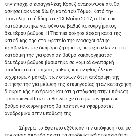
την εποχή, ο εισαγγελέας Κρουζ ανακοίνωσε ότι θα
ασκήσει εκ νέου δίωξη κατά του Τόμας. Κατά την
επαναληπτική δίκη στις 13 Μαΐου 2017, ο Thomas
καταδικάστηκε για φόνο σε βαθμό κακουργήματος
δευτέρου βαθμού. Η Thomas άσκησε έφεση κατά της
καταδίκης της στο Εφετείο της Μασαχουσέτης
προβάλλοντας διάφορα ζητήματα, μεταξύ άλλων ότι η
καταδίκη της για φόνο σε βαθμό κακουργήματος
δευτέρου βαθμού βασίστηκε σε νομικά ανεπαρκή
αποδεικτικά στοιχεία, καθώς και πλήθος άλλων
ισχυρισμών, μεταξύ των οποίων ότι η απόρριψη της
αίτησής της για μείωση της ετυμηγορίας ήταν κατάχρηση
διακριτικής ευχέρειας και ότι η απόφαση στην υπόθεση
Commonwealth κατά Brown
σχετικά με τον φόνο σε
βαθμό κακουργήματος θα πρέπει να εφαρμοστεί
αναδρομικά στην υπόθεσή της.
Σήμερα, το Εφετείο εξέδωσε την απόφασή του, με
την οποία αποφάσισε ότι τα αποδεικτικά στοιχεία ήταν