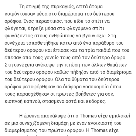
Τη στιγμή της πυρκαγιάς, επτά άτομα
κοιμόντουσαν μέσα στο διαμέρισμα του δεύτερου
ορόφου. Ένας περαστικός, που είδε το σπίτι να
φλέγεται, έτρεξε μέσα στο φλεγόμενο σπίτι
φωνάζοντας στους ανθρώπους να βγουν έξω. Στη
συνέχεια τοποθετήθηκε κάτω από ένα παράθυρο του
δεύτερου ορόφου και έπιασε και τα τρία παιδιά που του
έπεσαν από τους γονείς τους από τον δεύτερο όροφο.
Στη συνέχεια ανέκοψε την πτώση των άλλων θυμάτων
του δεύτερου ορόφου καθώς πήδηξαν από το διαμέρισμα
του δεύτερου ορόφου. Όλα τα θύματα του δεύτερου
ορόφου μεταφέρθηκαν σε διάφορα νοσοκομεία όπου
τους παρασχέθηκαν οι πρώτες βοήθειες για σοκ,
εισπνοή καπνού, σπασμένα οστά και εκδορές.
Η έρευνα αποκάλυψε ότι ο Thomas είχε εμπλακεί
σε μια συνεχιζόμενη διαμάχη με έναν ενοικιαστή του
διαμερίσματος του πρώτου ορόφου. Η Thomas είχε