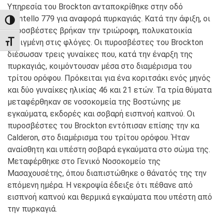
Υπηρεσία του Brockton ανταποκρίθηκε στην οδό
Montello 779 για αναφορά πυρκαγιάς. Κατά την άφιξη, οι
TOGGLE HIGH CONTRAST
πυροσβέστες βρήκαν την τριώροφη, πολυκατοικία
τυλιγμένη στις φλόγες. Οι πυροσβέστες του Brockton
TOGGLE FONT SIZE
διέσωσαν τρεις γυναίκες που, κατά την έναρξη της
πυρκαγιάς, κοιμόντουσαν μέσα στο διαμέρισμα του
τρίτου ορόφου. Πρόκειται για ένα κοριτσάκι ενός μηνός
και δύο γυναίκες ηλικίας 46 και 21 ετών. Τα τρία θύματα
μεταφέρθηκαν σε νοσοκομεία της Βοστώνης με
εγκαύματα, εκδορές και σοβαρή εισπνοή καπνού. Οι
πυροσβέστες του Brockton εντόπισαν επίσης την κα
Calderon, στο διαμέρισμα του τρίτου ορόφου. Ήταν
αναίσθητη και υπέστη σοβαρά εγκαύματα στο σώμα της.
Μεταφέρθηκε στο Γενικό Νοσοκομείο της
Μασαχουσέτης, όπου διαπιστώθηκε ο θάνατός της την
επόμενη ημέρα. Η νεκροψία έδειξε ότι πέθανε από
εισπνοή καπνού και θερμικά εγκαύματα που υπέστη από
την πυρκαγιά.