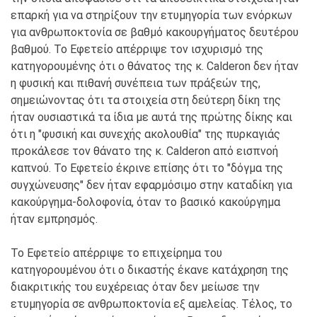
επαρκή για να στηρίξουν την ετυμηγορία των ενόρκων
για ανθρωποκτονία σε βαθμό κακουργήματος δευτέρου
βαθμού. Το Εφετείο απέρριψε τον ισχυρισμό της
κατηγορουμένης ότι ο θάνατος της κ. Calderon δεν ήταν
η φυσική και πιθανή συνέπεια των πράξεών της,
σημειώνοντας ότι τα στοιχεία στη δεύτερη δίκη της
ήταν ουσιαστικά τα ίδια με αυτά της πρώτης δίκης και
ότι η "φυσική και συνεχής ακολουθία" της πυρκαγιάς
προκάλεσε τον θάνατο της κ. Calderon από εισπνοή
καπνού. Το Εφετείο έκρινε επίσης ότι το "δόγμα της
συγχώνευσης" δεν ήταν εφαρμόσιμο στην καταδίκη για
κακούργημα-δολοφονία, όταν το βασικό κακούργημα
ήταν εμπρησμός.
Το Εφετείο απέρριψε το επιχείρημα του
κατηγορουμένου ότι ο δικαστής έκανε κατάχρηση της
διακριτικής του ευχέρειας όταν δεν μείωσε την
ετυμηγορία σε ανθρωποκτονία εξ αμελείας. Τέλος, το