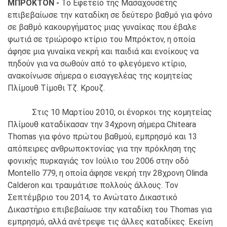
ΜΠΡΟΚΤΟΝ -
Το Εφετείο της Μασαχουσέτης
επιβεβαίωσε την καταδίκη σε δεύτερο βαθμό για φόνο
σε βαθμό κακουργήματος μιας γυναίκας που έβαλε
φωτιά σε τριώροφο κτίριο του Μπρόκτον, η οποία
άφησε μια γυναίκα νεκρή και παιδιά και ενοίκους να
πηδούν για να σωθούν από το φλεγόμενο κτίριο,
ανακοίνωσε σήμερα ο εισαγγελέας της κομητείας
Πλίμουθ Τίμοθι Τζ. Κρουζ.
Στις 10 Μαρτίου 2010, οι ένορκοι της κομητείας
Πλίμουθ καταδίκασαν την 34χρονη σήμερα Chiteara
Thomas για φόνο πρώτου βαθμού, εμπρησμό και 13
απόπειρες ανθρωποκτονίας για την πρόκληση της
φονικής πυρκαγιάς τον Ιούλιο του 2006 στην οδό
Montello 779, η οποία άφησε νεκρή την 28χρονη Olinda
Calderon και τραυμάτισε πολλούς άλλους. Τον
Σεπτέμβριο του 2014, το Ανώτατο Δικαστικό
Δικαστήριο επιβεβαίωσε την καταδίκη του Thomas για
εμπρησμό, αλλά ανέτρεψε τις άλλες καταδίκες. Εκείνη