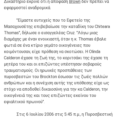
Δικαστήριο έκρινε ότι η απόφαση
Brown
δεν πρέπει να
εφαρμοστεί αναδρομικά.
"Είμαστε ευτυχείς που το Εφετείο της
Μασαχουσέτης επιβεβαίωσε την καταδίκη του Chiteara
Thomas", δήλωσε ο εισαγγελέας Cruz. "Λόγω μιας
διαμάχης με έναν ενοικιαστή, όταν η κ. Thomas έβαλε
φωτιά σε ένα κτίριο γεμάτο οικογένειες που
κοιμόντουσαν, είχε πρόθεση να σκοτώσει. Η Olinda
Calderon έχασε τη ζωή της, το κοριτσάκι της έχασε τη
μητέρα του και οι επιζώντες υπέστησαν σοβαρούς
τραυματισμούς. Οι ηρωικές προσπάθειες των
πυροσβεστών του Brockton έσωσαν τις ζωές πολλών
ανθρώπων και η συνέχιση αυτής της υπόθεσης είχε ως
στόχο να αποδοθεί δικαιοσύνη για την κα Calderon, την
οικογένειά της και τους επιζώντες εκείνου του
εφιαλτικού πρωινού".
Στις 6 Ιουλίου 2006 στις 5:45 π.μ., η Πυροσβεστική