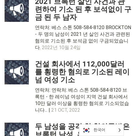
2021 브록턴 살인 사건과 관
련하여 기소 된 후 보석없이 구
금 된 두 남자
연락처: 베스 스톤 508-584-8120 BROCKTON
- 두 명의 남성이 2021 년 살인 사건과 관련된
혐의로 기소된 후 보석금 없이 구금되었습니
다.
2022년 10월 24일
건설 회사에서 112,000달러
를 횡령한 혐의로 기소된 레이
넘 여성 기소
연락처: 연락처: 베스 스톤 508-584-8120 브
록턴 - 한 레이넘 여성이 지역 건설 회사에서
10만 달러 이상을 횡령한 혐의로 기소되었습
니다... |
21 OCT, 2022
두 남성을 공격 한 혐의를받은
한국어
브록턴 남성, 위험성 청문회