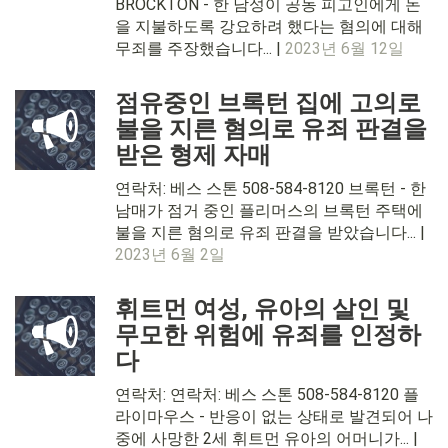
BROCKTON - 한 남성이 공동 피고인에게 돈
을 지불하도록 강요하려 했다는 혐의에 대해
무죄를 주장했습니다... |
2023년 6월 12일
점유중인 브록턴 집에 고의로
불을 지른 혐의로 유죄 판결을
받은 형제 자매
연락처: 베스 스톤 508-584-8120 브록턴 - 한
남매가 점거 중인 플리머스의 브록턴 주택에
불을 지른 혐의로 유죄 판결을 받았습니다... |
2023년 6월 2일
휘트먼 여성, 유아의 살인 및
무모한 위험에 유죄를 인정하
다
연락처: 연락처: 베스 스톤 508-584-8120 플
라이마우스 - 반응이 없는 상태로 발견되어 나
중에 사망한 2세 휘트먼 유아의 어머니가... |