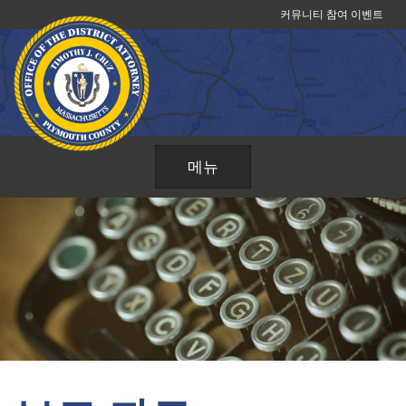
콘
커뮤니티 참여 이벤트
텐
츠
로
건
너
뛰
기
메뉴