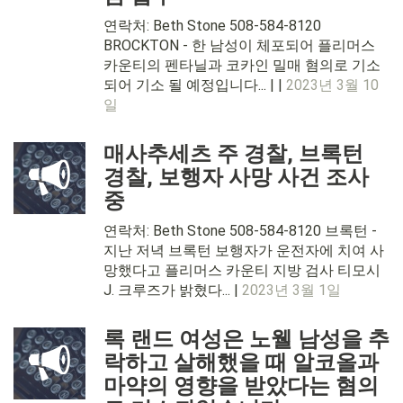
연락처: Beth Stone 508-584-8120
BROCKTON - 한 남성이 체포되어 플리머스
카운티의 펜타닐과 코카인 밀매 혐의로 기소
되어 기소 될 예정입니다... | |
2023년 3월 10
일
매사추세츠 주 경찰, 브록턴
경찰, 보행자 사망 사건 조사
중
연락처: Beth Stone 508-584-8120 브록턴 -
지난 저녁 브록턴 보행자가 운전자에 치여 사
망했다고 플리머스 카운티 지방 검사 티모시
J. 크루즈가 밝혔다... |
2023년 3월 1일
록 랜드 여성은 노웰 남성을 추
락하고 살해했을 때 알코올과
마약의 영향을 받았다는 혐의