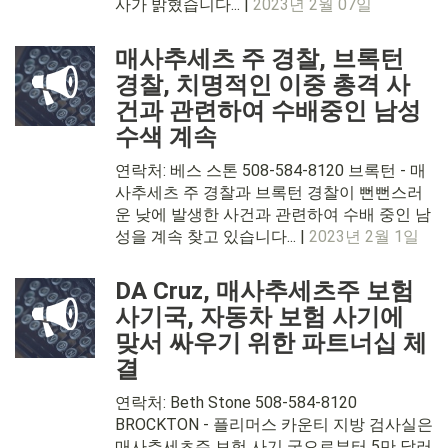
사가 밝혔습니다... |
2023년 2월 07일
매사추세츠 주 경찰, 브록턴
경찰, 치명적인 이중 총격 사
건과 관련하여 수배중인 남성
수색 계속
연락처: 베스 스톤 508-584-8120 브록턴 - 매
사추세츠 주 경찰과 브록턴 경찰이 뻔뻔스러
운 낮에 발생한 사건과 관련하여 수배 중인 남
성을 계속 찾고 있습니다... |
2023년 2월 1일
DA Cruz, 매사추세츠주 보험
사기국, 자동차 보험 사기에
맞서 싸우기 위한 파트너십 체
결
연락처: Beth Stone 508-584-8120
BROCKTON - 플리머스 카운티 지방 검사실은
매사추세츠주 보험 사기 국으로부터 5만 달러