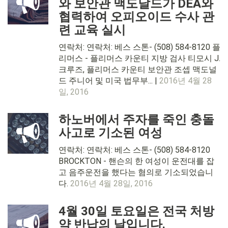
와 보안관 맥도날드가 DEA와
협력하여 오피오이드 수사 관
련 교육 실시
연락처: 연락처: 베스 스톤- (508) 584-8120 플
리머스 - 플리머스 카운티 지방 검사 티모시 J.
크루즈, 플리머스 카운티 보안관 조셉 맥도널
드 주니어 및 미국 법무부... |
2016년 4월 28
일, 2016
하노버에서 주자를 죽인 충돌
사고로 기소된 여성
연락처: 연락처: 베스 스톤- (508) 584-8120
BROCKTON - 핸슨의 한 여성이 운전대를 잡
고 음주운전을 했다는 혐의로 기소되었습니
다.
2016년 4월 28일, 2016
4월 30일 토요일은 전국 처방
약 반납의 날입니다.