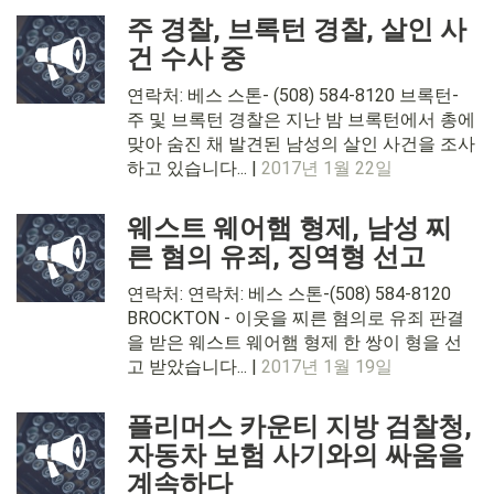
주 경찰, 브록턴 경찰, 살인 사
건 수사 중
연락처: 베스 스톤- (508) 584-8120 브록턴-
주 및 브록턴 경찰은 지난 밤 브록턴에서 총에
맞아 숨진 채 발견된 남성의 살인 사건을 조사
하고 있습니다... |
2017년 1월 22일
웨스트 웨어햄 형제, 남성 찌
른 혐의 유죄, 징역형 선고
연락처: 연락처: 베스 스톤-(508) 584-8120
BROCKTON - 이웃을 찌른 혐의로 유죄 판결
을 받은 웨스트 웨어햄 형제 한 쌍이 형을 선
고 받았습니다... |
2017년 1월 19일
플리머스 카운티 지방 검찰청,
자동차 보험 사기와의 싸움을
계속하다