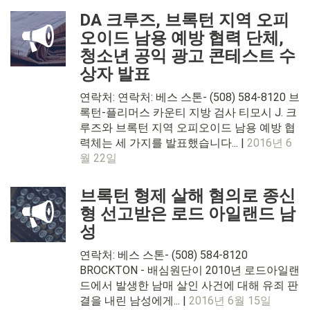
DA 크루즈, 브록턴 지역 오피
오이드 남용 예방 협력 단체,
청소년 공익 광고 콘테스트 수
상자 발표
연락처: 연락처: 베스 스톤- (508) 584-8120 브
록턴-플리머스 카운티 지방 검사 티모시 J. 크
루즈와 브록턴 지역 오피오이드 남용 예방 협
력체는 세 가지를 발표했습니다... |
2016년 6
월 22일
브록턴 형제 살해 혐의로 종신
형 선고받은 로드 아일랜드 남
성
연락처: 베스 스톤- (508) 584-8120
BROCKTON - 배심원단이 2010년 로드아일랜
드에서 발생한 남매 살인 사건에 대해 유죄 판
결을 내린 남성에게... |
2016년 6월 15일