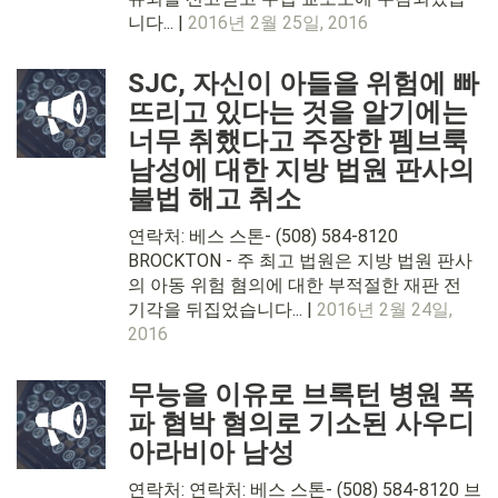
니다... |
2016년 2월 25일, 2016
SJC, 자신이 아들을 위험에 빠
뜨리고 있다는 것을 알기에는
너무 취했다고 주장한 펨브룩
남성에 대한 지방 법원 판사의
불법 해고 취소
연락처: 베스 스톤- (508) 584-8120
BROCKTON - 주 최고 법원은 지방 법원 판사
의 아동 위험 혐의에 대한 부적절한 재판 전
기각을 뒤집었습니다... |
2016년 2월 24일,
2016
무능을 이유로 브록턴 병원 폭
파 협박 혐의로 기소된 사우디
아라비아 남성
연락처: 연락처: 베스 스톤- (508) 584-8120 브