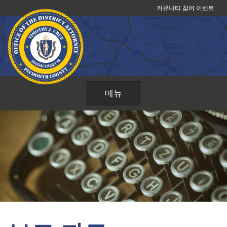
콘
커뮤니티 참여 이벤트
텐
츠
로
건
너
뛰
기
메뉴