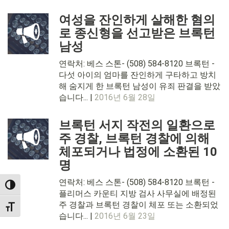
여성을 잔인하게 살해한 혐의
로 종신형을 선고받은 브록턴
남성
연락처: 베스 스톤- (508) 584-8120 브록턴 -
다섯 아이의 엄마를 잔인하게 구타하고 방치
해 숨지게 한 브록턴 남성이 유죄 판결을 받았
습니다... |
2016년 6월 28일
브록턴 서지 작전의 일환으로
주 경찰, 브록턴 경찰에 의해
체포되거나 법정에 소환된 10
명
연락처: 베스 스톤- (508) 584-8120 브록턴 -
TOGGLE HIGH CONTRAST
플리머스 카운티 지방 검사 사무실에 배정된
주 경찰과 브록턴 경찰이 체포 또는 소환되었
TOGGLE FONT SIZE
습니다... |
2016년 6월 23일